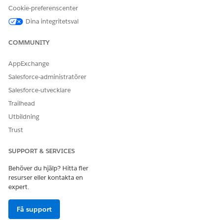
Agentforce
Cookie-preferenscenter
Pipelinehantering
Dina integritetsval
Se
Vanlig användaråtkomst för standardagentåtgärder
.
COMMUNITY
Åtgärdsdetaljer
AppExchange
API-namn
UpdateAiGenActionItem .
Salesforce-administratörer
Salesforce-utvecklare
Referensåtgärdstyp
Standardåtgärd
Trailhead
Kör denna åtgärd en eller
Nej
Utbildning
flera uppmaningsmallar?
Trust
Obligatorisk konfiguration
Konfigurera Agentforce
Pipelinehantering
SUPPORT & SERVICES
Behöver du hjälp? Hitta fler
Riktlinjer och överväganden
resurser eller kontakta en
expert.
I Agentforces panel kan denna åtgärd endast inledas via
agenten för försäljningshantering.
Denna åtgärd följer om en användare redan har
Få support
accepterat eller avvisat ett förslag, vilket förhindrar