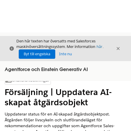
Den här texten har översatts med Salesforces
maskinöversättningssystem. Mer information
här
.
Stäng
Stäng
Stäng
Byt till engelska
Inte nu
Agentforce och Einstein Generativ AI
Innehållsförteckningar
Visa innehållsförteckning
Försäljning | Uppdatera AI-
skapat åtgärdsobjekt
Uppdaterar status för en AI-skapad åtgärdsobjektpost.
Åtgärden följer livscykeln och slutförandeläget för
rekommendationer och uppgifter som Agentforce Sales-