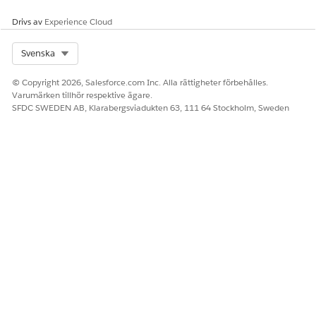
dubblettåtgärder.
Drivs av
Experience Cloud
Endast agentanvändaren kan skapa AiGenActionItem-
poster.
Select Org
Svenska
Denna åtgärd kräver säljkontoplaner och
pipelinehantering. Utan dem får du ett
InvocableTarget
© Copyright 2026, Salesforce.com Inc. Alla rättigheter förbehålles.
not found
fel när du försöker använda eller klona
Varumärken tillhör respektive ägare.
agenter som refererar denna åtgärd.
SFDC SWEDEN AB, Klarabergsviadukten 63, 111 64 Stockholm, Sweden
LÖSTE DENNA ARTIKEL DITT PROBLEM?
Berätta för oss vad vi kan förbättra!
Ja
Nej