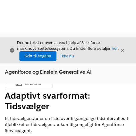
Denne tekst er oversat ved hjælp af Salesforce-
maskinoversættelsessystem. Du finder flere detaljer
her
.
Luk
Luk
Luk
Skift til engelsk
Ikke nu
Agentforce og Einstein Generative AI
Indhold
Vis indholdsfortegnelse
Adaptivt svarformat:
Tidsvælger
Et tidsvælgersvar er en liste over tilgængelige tidsintervaller. I
øjeblikket er tidsvælgersvar kun tilgængeligt for Agentforce
Serviceagent.