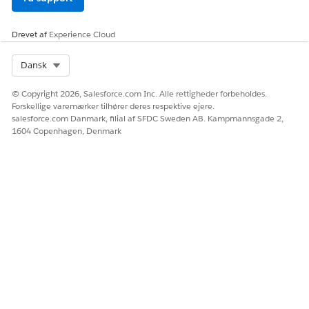
Placeringsnavn
Valgfrit. Navn på den placering, der er knyttet til
tidsintervallerne. F.eks. "Hovedkontor".
Drevet af
Experience Cloud
Breddegrad
Select Org
Dansk
Valgfrit. Placeringens breddegrad.
Længdegrad
© Copyright 2026, Salesforce.com Inc. Alle rettigheder forbeholdes.
Valgfrit. Placeringens længdegrad.
Forskellige varemærker tilhører deres respektive ejere.
salesforce.com Danmark, filial af SFDC Sweden AB. Kampmannsgade 2,
Radius (Radius)
1604 Copenhagen, Denmark
Valgfrit. Radius af placeringsområdet i meter.
Felterne Placeringsnavn, Breddegrad og Længdegrad skal
inkluderes sammen.
Denne Apex henter tilgængelige tidsintervaller for en angivet
dag. Den returnerer tidsintervallerne som en liste.
EXAMPLE