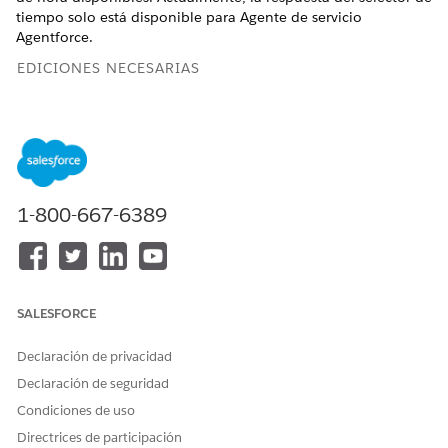
tiempo solo está disponible para Agente de servicio
Agentforce.
EDICIONES NECESARIAS
Disponible en: Lightning Experience
Disponible en: Ediciones
Enterprise
,
Performance
,
Unlimited
y
Developer
Edition con Foundations o
Agenciaforce 1
o
Einstein 1
1-800-667-6389
Detalles de formato de respuesta adaptativo
Component
Selector de tiempo
e de
SALESFORCE
mensajería
asignado
Declaración de privacidad
Canales
Mensajes de Apple Messages for Business
Declaración de seguridad
admitidos
mejorados
Condiciones de uso
Consideraciones
Directrices de participación