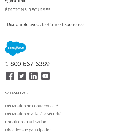
Agentforce.
ÉDITIONS REQUISES
Disponible avec : Lightning Experience
Disponible avec : Éditions
Enterprise
,
Performance
,
Unlimited
et
Developer
avec Foundations, ou éditions
Agentforce 1
ou
Einstein 1
Détails du format de réponse adaptative
1-800-667-6389
Composant
Sélecteur de temps
de
messagerie
mappé
SALESFORCE
Canaux pris
Apple Messages for Business avancé
en charge
Déclaration de confidentialité
Déclaration relative à la sécurité
Considérations
Conditions d’utilisation
Vous ne pouvez pas personnaliser le composant de
Directives de participation