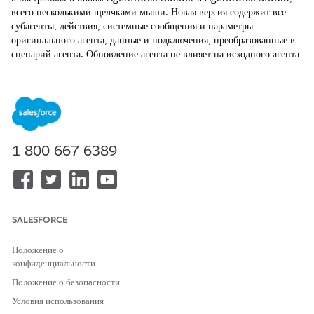
всего несколькими щелчками мыши. Новая версия содержит все
субагенты, действия, системные сообщения и параметры
оригинального агента, данные и подключения, преобразованные в
сценарий агента. Обновление агента не влияет на исходного агента
в устаревшем конструкторе. Вы можете продолжить доступ и
редактирование агента в устаревшем конструкторе.
ТРЕБУЕМЫЕ ВЕРСИИ
Доступно в версиях: Lightning Experience
1-800-667-6389
Доступно в версиях:
Enterprise Edition
,
Performance Edition
,
Unlimited Edition
и
Developer Edition
.
Требуемые
дополнительные лицензии определяются типом агента.
SALESFORCE
ТРЕБУЕМЫЕ ПОЛНОМОЧИЯ ПОЛЬЗОВАТЕЛЯ
Для обновления агента:
Управление агентами на
Положение о
основе искусственного
конфиденциальности
интеллекта И
необходимые
Положение о безопасности
полномочия для типа агента
Условия использования
Введите строку «
» в поле «Быстрый
Agentforce Agents