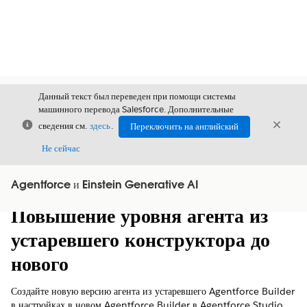
Данный текст был переведен при помощи системы
машинного перевода Salesforce. Дополнительные
Закрыть
Закры
сведения см.
здесь
.
Переключить на английский
Закрыт
Не сейчас
Agentforce и Einstein Generative AI
Содержание
Показать содержание
Повышение уровня агента из
устаревшего конструктора до
нового
Создайте новую версию агента из устаревшего Agentforce Builder
в настройках в новом Agentforce Builder в Agentforce Studio,