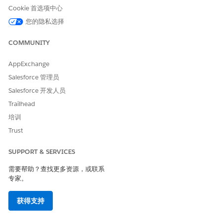
生成器中继续您的客服人员或退出。
Cookie 首选项中心
或者，优化客服人员对客服人员脚本的说明。
您的隐私选择
如果您单击
" 我们走
" 并在新生成器中打开客服人员，您会
看到优化客服人员的横幅通知。从横幅中，单击
优化
，然后
COMMUNITY
展开 Agentforce 助手面板（如果尚未打开）。
否则，从 Agentforce Studio 应用程序的客服人员页面，在
AppExchange
新的生成器中打开客服人员。在 Agentforce 助手面板中，
输入
Salesforce 管理员
"优化客服人员的脚本以清理、提高质量和遵循客服人
员脚本最佳实践"。
Salesforce 开发人员
Agentforce 检查您的自然语言说明，以提出改进建议并添加确
Trailhead
定性控制，从而提高客服人员的可靠性和性能。接受或拒绝
培训
Agentforce 的建议，然后保存更改。
Trust
推理或指令中的任何更改都会影响客服人员的行为。升级后，请仔
细
测试新生成器
中的客服人员，以确保其如预期运行。根据需要调
SUPPORT & SERVICES
整您的说明。然后，在您准备就绪时，
提交
并
激活
客服人员。
需要帮助？查找更多资源，或联系
因为升级的客服人员是原始客服人员的版本，所以请记住这些注意
专家。
事项。
获得支持
客服人员的升级版本会继承您创建客服人员的名称，并附加下一
个序列号（例如，如果您在原有生成器中升级 My Agent - 3，