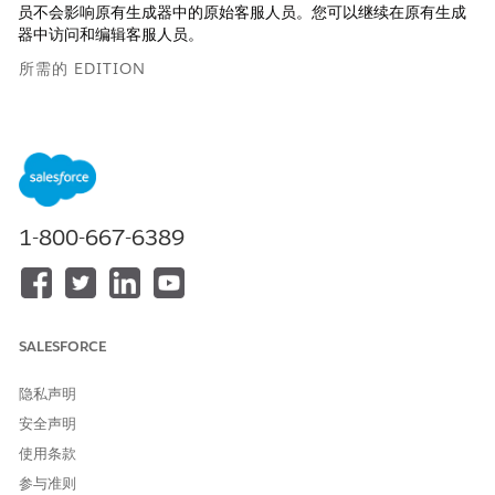
员不会影响原有生成器中的原始客服人员。您可以继续在原有生成
器中访问和编辑客服人员。
所需的 EDITION
适用于：Lightning Experience
适用于：
Enterprise
、
Performance
、
Unlimited
和
Developer
Edition。
所需的加载项许可证因客服人员类型而异。
1-800-667-6389
所需用户权限
要升级客服人员：
管理 AI 客服人员以及客服人员
类型
所需的权限
从“设置”中，在快速查找框中输入
，然后
Agentforce Agents
SALESFORCE
选择
Agentforce Agents
。
从列表视图中客服人员旁边的下拉菜单中，选择
升级到新生成
隐私声明
器
。
安全声明
选择要升级的客服人员版本，然后单击
升级
。
使用条款
在新 Agentforce Builder 中创建客服人员的草稿版本。
要在新生成器中打开客服人员，单击
开始
。否则，您可以在原有
参与准则