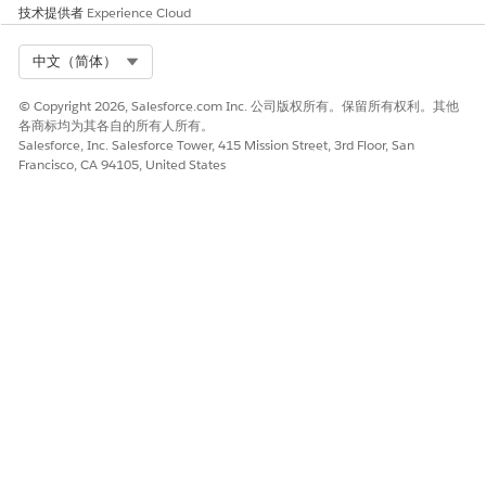
则新生成器中的新版本会命名为 My Agent - 4）。您创建的每
技术提供者
Experience Cloud
个后续版本都遵循相同的模式，无论您是在新的还是原有生成器
中创建的。
Select Org
中文（简体）
当您打开客服人员版本时，它会在兼容的生成器中打开。无论您
是从 Agentforce Studio 中的客服人员列表、Agentforce 客服
© Copyright 2026, Salesforce.com Inc. 公司版权所有。保留所有权利。其他
人员设置页面中的列表视图还是从任一生成器中的版本下拉列表
各商标均为其各自的所有人所有。
打开版本，都是如此。如果您从 Agentforce Studio 中的客服
Salesforce, Inc. Salesforce Tower, 415 Mission Street, 3rd Floor, San
人员列表或 Agentforce 客服人员设置页面中的列表视图打开顶
Francisco, CA 94105, United States
级客服人员，最新版本的客服人员将在兼容的生成器中打开。
您一次只能有一个客服人员的有效版本。如果您升级在原有生成
器中有效的客服人员版本，客服人员将保持活动状态，并且正在
进行的客服人员对话不会中断。但是，如果您激活任何其他版本
的客服人员，包括新生成器中的升级版本，原始活动版本将被停
用。
删除客服人员的版本不会影响客服人员的任何其他版本。删除整
个客服人员会删除客服人员的所有版本，无论他们是在哪个生成
器中创建的。
另请参阅：
版本控制和编辑客服人员
使用新的 Agentforce Builder 构建企业就绪的客服人员