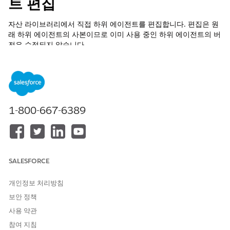
트 편집
자산 라이브러리에서 직접 하위 에이전트를 편집합니다. 편집은 원
래 하위 에이전트의 사본이므로 이미 사용 중인 하위 에이전트의 버
전은 수정되지 않습니다.
필수 EDITION
지원 제품: Lightning Experience
지원 제품:
Enterprise
,
Performance
,
Unlimited
및
Developer
1-800-667-6389
Edition
필수 추가 기능 라이센스는 에이전트 유형에 따라 다릅
니다.
SALESFORCE
개인정보 처리방침
2026년 4월부터 에이전트 주제를 하위 에이전트라고 합니
노트
보안 정책
다. 기능은 변경되지 않았습니다. 이 전환 과정에서 문서에 새 용
어와 이전 용어의 혼합이 표시될 수 있습니다.
사용 약관
참여 지침