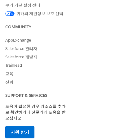
쿠키 기본 설정 센터
필요한 사용자 권한
귀하의 개인정보 보호 선택
자산 라이브러리에서 하위 에
AI 에이전트 관리 AND 에이전
이전트 편집:
트 유형에 대한
필수 권한
COMMUNITY
설정에서
을 입력한 다음,
Agentforce 자산
Agentforce 자산
AppExchange
을 선택합니다.
하위 에이전트 탭에서 편집할 하위 에이전트 옆에 있는 드롭다
Salesforce 관리자
운 메뉴를 클릭합니다. 그런 다음,
편집
을 선택합니다.
Salesforce 개발자
원하는 사항을 변경한 다음, 작업을 저장합니다.
Trailhead
교육
신뢰
이 기사를 통해 문제를 해결했습니까?
개선을 위한 의견을 보내주세요.
SUPPORT & SERVICES
도움이 필요한 경우 리소스를 추가
예
아니요
로 확인하거나 전문가의 도움을 받
으십시오.
지원 받기