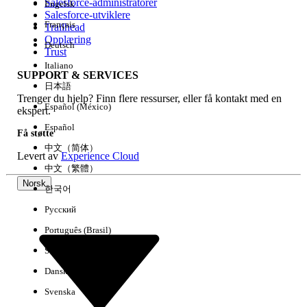
Salesforce-administratorer
Engelsk
Salesforce-utviklere
Français
Trailhead
Erfaring
Opplæring
Deutsch
Trust
Italiano
SUPPORT & SERVICES
日本語
Trenger du hjelp? Finn flere ressurser, eller få kontakt med en
Fjern alle
Utført
Español (México)
ekspert.
Español
Få støtte
中文（简体）
Levert av
Experience Cloud
中文（繁體）
Norsk
한국어
Русский
Português (Brasil)
Suomi
Dansk
Svenska