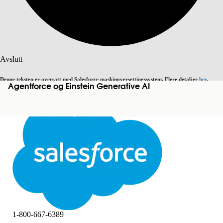
Søk
Avslutt
Denne teksten er oversatt med Salesforce maskinoversettingssystem. Flere detaljer
her
.
Agentforce og Einstein Generative AI
Bytt til engelsk
Ikke nå
Avslutt
Avslutt
1-800-667-6389