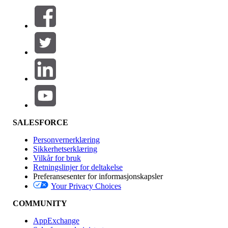
Filtrer etter (0)
VELG FILTRE
Legg til
Produktområde
Funksjonsinnvirkning
SALESFORCE
Personvernerklæring
Sikkerhetserklæring
Vilkår for bruk
Retningslinjer for deltakelse
Preferansesenter for informasjonskapsler
Your Privacy Choices
Utgave
COMMUNITY
AppExchange