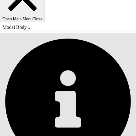
Open Main Menu
Close
Modal Body...
INNHOLD
Søk
Vis innholdsfortegnelse
Innhold