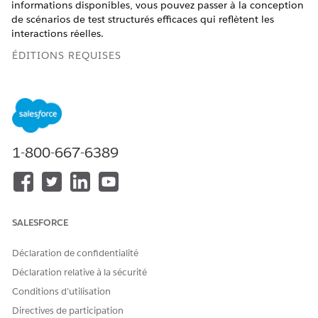
informations disponibles, vous pouvez passer à la conception
de scénarios de test structurés efficaces qui reflètent les
interactions réelles.
ÉDITIONS REQUISES
Disponible avec : Lightning Experience
Disponible avec :
Enterprise
Edition,
Performance
Edition,
Unlimited
Edition et
Developer
Edition.
Les licences
complémentaires requises varient selon le type d'agent.
1-800-667-6389
Définition d'objectifs et d'une stratégie
Avant de commencer les tests, définissez clairement ce qui
constitue une réussite pour votre agent IA.
SALESFORCE
Définissez des objectifs liés à la valeur métier : Établissez
des objectifs spécifiques, mesurables, atteignables et
Déclaration de confidentialité
pertinents pour les performances de votre agent,
Déclaration relative à la sécurité
directement liés aux objectifs métiers que vous avez
Conditions d’utilisation
identifiés pour votre agent.
Directives de participation
Déconstruire l'agent : Divisez l'agent en composants, tels