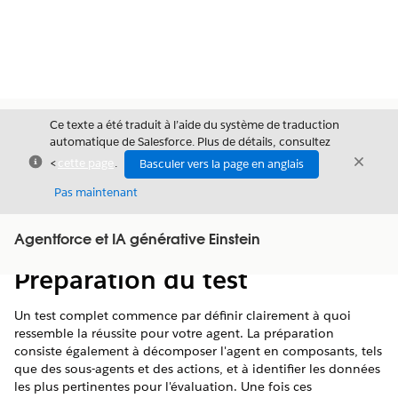
Ce texte a été traduit à l’aide du système de traduction
automatique de Salesforce. Plus de détails, consultez
Fermer
Ferme
<
cette page
.
Basculer vers la page en anglais
Fermer
Pas maintenant
Table des
Agentforce et IA générative Einstein
Afficher la table des matières
matières
Préparation du test
Un test complet commence par définir clairement à quoi
ressemble la réussite pour votre agent. La préparation
consiste également à décomposer l'agent en composants, tels
que des sous-agents et des actions, et à identifier les données
les plus pertinentes pour l'évaluation. Une fois ces