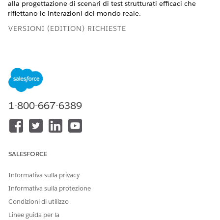
alla progettazione di scenari di test strutturati efficaci che
riflettano le interazioni del mondo reale.
VERSIONI (EDITION) RICHIESTE
Disponibile nelle versioni: Lightning Experience
Disponibile in:
Enterprise Edition
,
Performance Edition
,
Unlimited Edition
e
Developer Edition
.
Le licenze
aggiuntive richieste variano a seconda del tipo di agente.
1-800-667-6389
Definizione di obiettivi e strategia
Prima di iniziare il test, definire chiaramente che cosa
costituisce un successo per l'agente AI.
SALESFORCE
Impostare obiettivi collegati al valore aziendale: Stabilire
obiettivi specifici, misurabili, raggiungibili e pertinenti per
le prestazioni dell'agente, direttamente collegati agli
Informativa sulla privacy
obiettivi aziendali identificati per l'agente.
Informativa sulla protezione
Decostruire l'agente: Suddividere l'agente in componenti,
Condizioni di utilizzo
ad esempio agenti secondari e azioni. Il test di queste
Linee guida per la
parti singolarmente consente di individuare le inefficienze