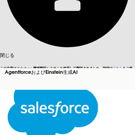
目次を表示
目次
検索
閉じる
この文章は Salesforce 機械翻訳システムを使用して翻訳されました。詳細は
こちら
をご参
AgentforceおよびEinstein生成AI
英語に切り替える
今はしません
照ください。
閉じる
閉じる