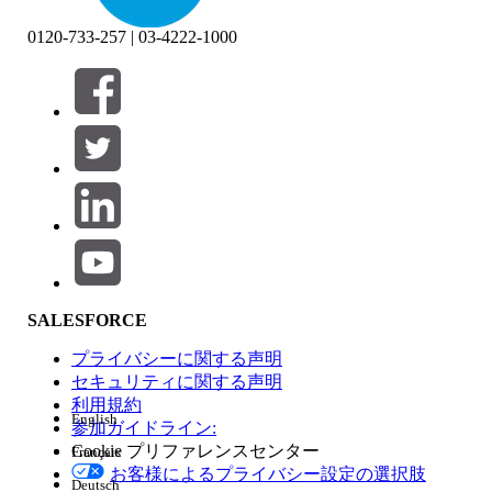
0120-733-257 | 03-4222-1000
絞り込み条件 (0)
絞り込み条件を選択
追加
製品エリア
SALESFORCE
機能の影響
プライバシーに関する声明
セキュリティに関する声明
利用規約
English
参加ガイドライン:
Cookie プリファレンスセンター
Français
エディション
お客様によるプライバシー設定の選択肢
Deutsch