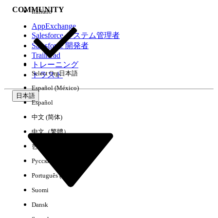
COMMUNITY
Italiano
AppExchange
Salesforce システム管理者
Salesforce 開発者
環境
Trailhead
トレーニング
Select Org
日本語
トラスト
Español (México)
日本語
Español
すべてクリア
完了
中文 (简体)
中文（繁體）
한국어
Русский
Português (Brasil)
Suomi
Dansk