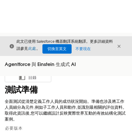
此文已使用 Salesforce 機器翻譯系統翻譯。更多詳細資料
結束
結束
結束
請參見
此處
。
切換至英文
不要現在
Agentforce 與 Einstein 生成式 AI
目錄
顯示目錄
測試準備
全面測試從清楚定義工作人員的成功狀況開始。準備也涉及將工作
人員細分為元件,例如子工作人員和動作,並識別最相關的評估資料。
取得此資訊後,您可以繼續設計反映實際世界互動的有效結構化測試
案例。
必要版本