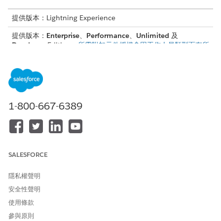
提供版本：Lightning Experience
提供版本：
Enterprise
、
Performance
、
Unlimited
及
Developer
Edition。
所需附加元件授權會因工作人員類型而有所
不同。
定義目標與策略
在測試開始前,請先清楚定義構成 AI 工作人員成功的項目。
1-800-667-6389
設定連結至業務價值的目標:建立工作人員績效的特定、可測
量、可達成且相關的目標,直接連結至您為工作人員識別的業務
目標。
解除建構工作人員:將工作人員細分為元件,例如子工作人員與動
作。個別測試這些零件有助於找出其來源的不效率。
SALESFORCE
概述您的目標後,下一步是建立測試策略。穩定策略包括:
隱私權聲明
識別測試案例並設定評估參數。
安全性聲明
執行測試並驗證結果。
使用條款
進行以證據為基礎的調整並重複測試,直到您的工作人員如預期
參與原則
運作為止。