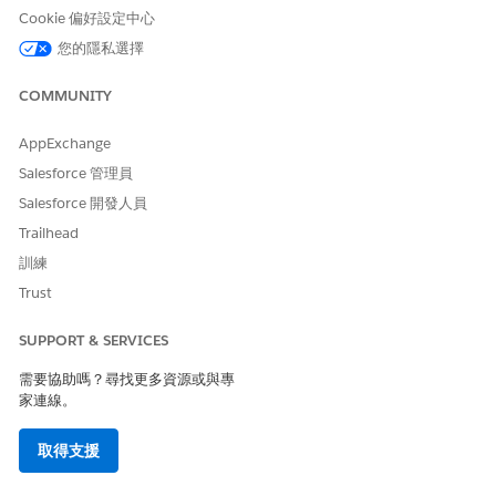
定期測試以確保工作人員仍依照預期執行。
Cookie 偏好設定中心
您的隱私選擇
建立測試案例和識別資料需求
COMMUNITY
測試案例會評估 AI 工作人員在實際狀況下表現的程度。它會模擬實
際互動,並協助您測試工作人員是否正確瞭解使用者輸入、選取正確
的子代理程式、執行適當的動作,以及準確、完整且以正確的語氣回
AppExchange
應。強大測試情況包括:
Salesforce 管理員
案例描述:
情況或內容的簡短敘述,例如剛收到其裝置且因錯誤碼
Salesforce 開發人員
感到困惑的客戶。
Trailhead
測試說話方式:
使用者輸入的實際片語或問題。
訓練
預期子工作人員:
工作人員應根據其組態或決定性路由轉換選取
Trust
的子工作人員。
預期動作:
工作人員應採取的回應特定動作,例如「對應產品和保
單的相關資訊」或「將交談升級至服務代表」。
SUPPORT & SERVICES
預期回應:
根據已驗證資訊的品牌適當回覆。工作人員的用詞可
需要協助嗎？尋找更多資源或與專
能有所不同,但請確認語氣感覺正確且回應正確。
家連線。
延期變化:
客戶可能用不同的方式來描述問題或要求。包含根據
語言差異和不同客戶情感狀態的不同說話方式,以及改變對話主
取得支援
題的說話方式。
複輪:
跨越一個問題與回應的對話。請務必測試工作人員在持續