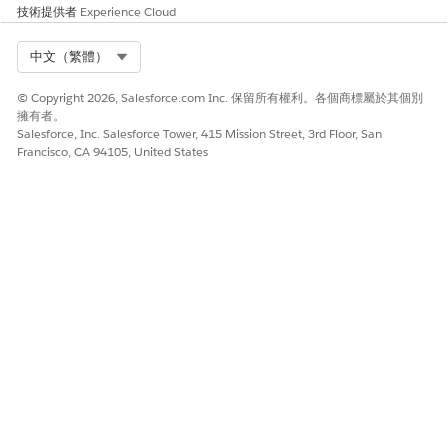
對話中處理要求的方式。
技術提供者
Experience Cloud
Select Org
中文（繁體）
此文章是否解決您的問題？
© Copyright 2026, Salesforce.com Inc. 保留所有權利。各個商標屬於其個別
請讓我們知道，以便我們改進！
擁有者。
Salesforce, Inc. Salesforce Tower, 415 Mission Street, 3rd Floor, San
Francisco, CA 94105, United States
是
否