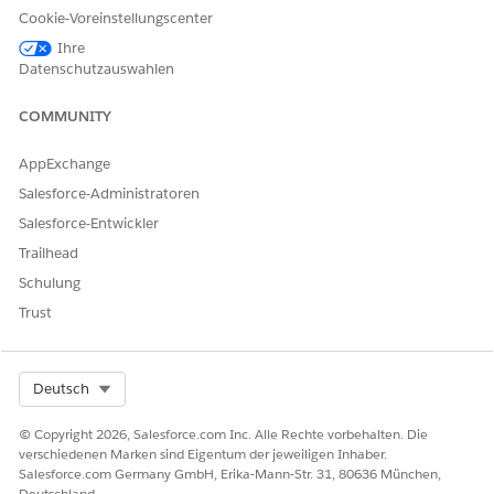
Verbesserungen im Laufe der Zeit erfordert.
Cookie-Voreinstellungscenter
Testvorbereitung
Ihre
Datenschutzauswahlen
Umfassende Tests beginnen mit einer klaren Definition des
Erfolgs für Ihren Agenten. Die Vorbereitung beinhaltet
auch die Aufschlüsselung des Agenten in Komponenten
COMMUNITY
wie Unteragenten und Aktionen und die Identifizierung
der relevantesten Daten für die Auswertung. Nachdem Sie
AppExchange
über diese Informationen verfügen, können Sie mit dem
Salesforce-Administratoren
Entwerfen effektiver strukturierter Testszenarien fortfahren,
Salesforce-Entwickler
die reale Interaktionen widerspiegeln.
Trailhead
Schulung
Trust
KONNTEN SIE IHR PROBLEM MITHILFE DIESES ARTIKELS
LÖSEN?
Select Org
Deutsch
Geben Sie uns Feedback, damit wir uns verbessern können.
Ja
Nein
© Copyright 2026, Salesforce.com Inc. Alle Rechte vorbehalten. Die
verschiedenen Marken sind Eigentum der jeweiligen Inhaber.
Salesforce.com Germany GmbH, Erika-Mann-Str. 31, 80636 München,
Deutschland