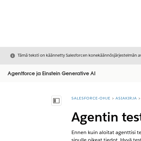
Sulje
Tämä teksti on käännetty Salesforcen konekäännösjärjestelmän avu
Agentforce ja Einstein Generative AI
SALESFORCE-OHJE
ASIAKIRJA
Olet tässä:
Näytä sisällysluettelo
Agentin tes
Ennen kuin aloitat agenttisi te
sinulle oikeat tiedot. Hyvä te