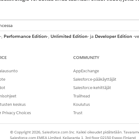
encessa
-,
Performance Edition
-,
Unlimited Edition
- ja
Developer Edition
-ve
aan.
vät deterministisiä lausekkeita ei-deterministiseen päättelyy
RCE
COMMUNITY
hdenmukaisen ja tarkan suorituskyvyn. Käytä manuaalisia tes
ntforce-testauskeskus vahvistaaksesi toimintatavan, mitataks
alausunto
AppExchange
nnen käyttöönottoa. Testaus ei kuitenkaan pysähdy käynnist
ote
Salesforce-pääkäyttäjät
 paikalla, ja se vaatii tulosten johdonmukaista seuraamista, o
dot
Salesforce-kehittäjät
n myötä.
misohjeet
Trailhead
tusten keskus
Koulutus
ämällä selkeästi, miltä agenttisi näyttää onnistuneena. Valmistelem
r Privacy Choices
Trust
on agenteihin ja toimintoihin, ja tärkeimpien tietojen tunnistamise
nittelemaan tehokkaita rakenteellisia testiskenaarioita, jotka vastaa
© Copyright 2026, Salesforce.com Inc. Kaikki oikeudet pidätetään. Tavarame
Salesforce.com EMEA Limited, Keilaranta 1, 3rd floor 02150 Espoo Finland