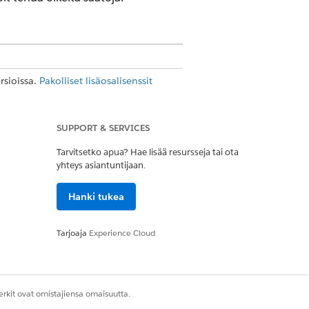
rsioissa.
Pakolliset lisäosalisenssit
n, on tärkeää testata useita
SUPPORT & SERVICES
tejä Agentforce Builderissa ja
Tarvitsetko apua? Hae lisää resursseja tai ota
esi suorituskykyä laajalti ja
yhteys asiantuntijaan.
yessä. Testaaminen on jatkuva
ngelmien tunnistamista ja
Hanki tukea
Tarjoaja
Experience Cloud
inen sisältää myös agentin pilkkomisen
n arviointia varten. Kun olet saanut
vat todellisia vuorovaikutuksia.
rkit ovat omistajiensa omaisuutta.