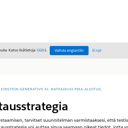
lla. Katso lisätietoja
täältä
.
Vaihda englantiin
Ei nyt
EINSTEIN GENERATIVE AI -RATKAISUSI PIKA-ALOITUS
tausstrategia
staamisen, tarvitset suunnitelman varmistaaksesi, että testisi
stausstrategia voi auttaa sinua saamaan oikeat tiedot, jotta vo