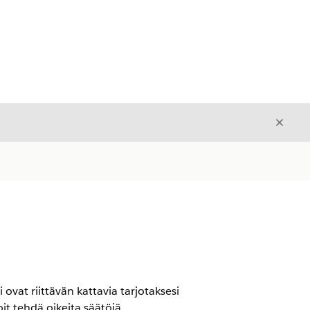
Sulje
Sulje
 ovat riittävän kattavia tarjotaksesi
it tehdä oikeita säätöjä.