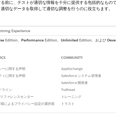
する前に、テストが適切な情報を十分に提供する包括的なもの
、適切なデータを取得して適切な調整を行うのに役立ちます。
ng Experience
ise
Edition、
Performance
Edition、
Unlimited
Edition、および
Deve
なります。
現と非確定的推論を組み合わせるため、さまざまなシナリオでテ
RCE
COMMUNITY
です。導入前に動作を検証し、大規模なパフォーマンスを測定
r での手動テストと Agentforce テストセンターでの自動バッチ
シーに関する声明
AppExchange
す。テストは、エージェントが稼働した後でも継続的に行われ
ティに関する声明
Salesforce システム管理者
善の再テストが必要です。
Salesforce 開発者
ドライン:
Trailhead
ジェントの成功を明確に定義します。準備には、エージェントをサブエ
e プリファレンスセンター
トレーニング
するデータを特定する作業も含まれます。この情報を得たら、実際のイ
客様によるプライバシー設定の選択肢
トラスト
進むことができます。