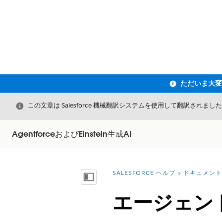
閉じる
この文章は Salesforce 機械翻訳システムを使用して翻訳されまし
AgentforceおよびEinstein生成AI
SALESFORCE ヘルプ
ドキュメント
詳細情報:
目次を表示
エージェン