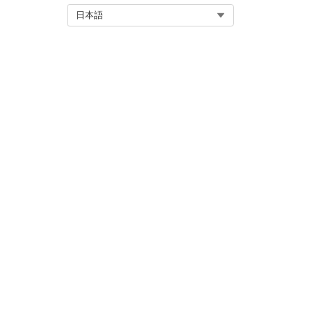
Select Org
日本語
この記事で問題は解決されましたか
ご意見をお待ちしております。