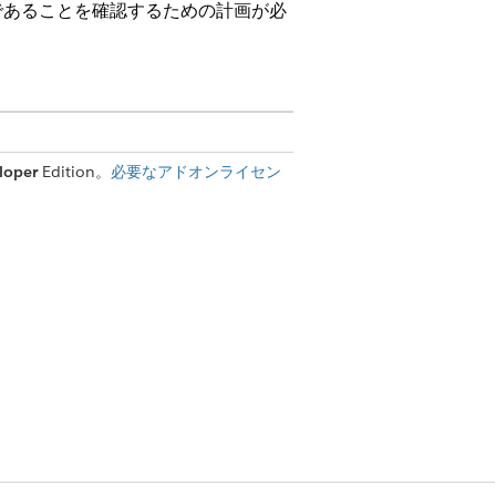
であることを確認するための計画が必
loper
Edition。
必要なアドオンライセン
ストして一貫性のある正確なパフォー
し、改善点を特定するには、
テストを組み合わせて使用します。ただし、テ
るプロセスであり、結果の一貫した追
ージェントやアクションなどのコンポーネ
ンタラクションを反映した効果的な構造化