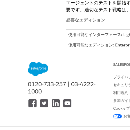
エージェントのテストを開始
要です。適切なテスト戦略は
必要なエディション
使用可能なインターフェース: Lightni
使用可能なエディション:
Enterpr
スはエージェント種別によって異
AI エージェントは確定的表
SALESFO
マンスを確認することが重要
Agentforce Builde
プライバ
0120-733-257 | 03-4222-
ストは稼働開始時に停止しま
セキュリ
1000
跡、問題の特定、経時的な改
利用規約
テストの準備
参加ガイ
包括的なテストでは、まずエー
Cooki
ントに分割し、評価に最も関連
お
されたテストシナリオの設計に