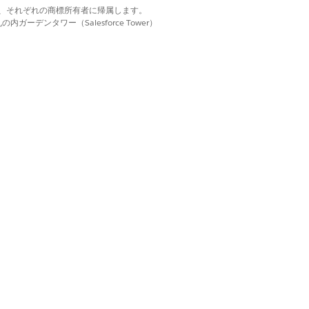
d. それぞれの商標は、それぞれの商標所有者に帰属します。
ーデンタワー（Salesforce Tower）
はい
いいえ