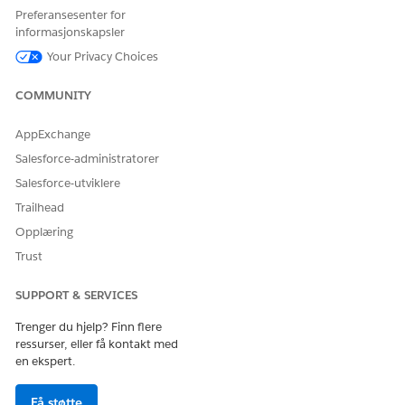
Preferansesenter for
handlinger, og identifisere de mest relevante dataene for
informasjonskapsler
evaluering. Når du har denne informasjonen, kan du gå
videre til å utforme effektive strukturerte testscenarier som
Your Privacy Choices
gjenspeiler interaksjoner i den virkelige verden.
COMMUNITY
AppExchange
Salesforce-administratorer
HJALP DENNE ARTIKKELEN MED Å LØSE PROBLEMET DITT?
La oss få vite det slik at vi kan forbedre!
Salesforce-utviklere
Trailhead
Ja
Nei
Opplæring
Trust
SUPPORT & SERVICES
Trenger du hjelp? Finn flere
ressurser, eller få kontakt med
en ekspert.
Få støtte