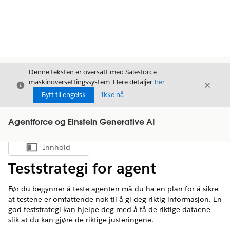
Denne teksten er oversatt med Salesforce
maskinoversettingssystem. Flere detaljer
her
.
Avslutt
Avslut
Avslutt
Bytt til engelsk
Ikke nå
Agentforce og Einstein Generative AI
Innhold
Vis innholdsfortegnelse
Teststrategi for agent
Før du begynner å teste agenten må du ha en plan for å sikre
at testene er omfattende nok til å gi deg riktig informasjon. En
god teststrategi kan hjelpe deg med å få de riktige dataene
slik at du kan gjøre de riktige justeringene.