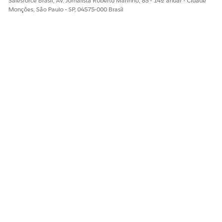
Salesforce Brasil, Av. Jornalista Roberto Marinho, 85 - 14º andar - Cidade
Monções, São Paulo - SP, 04575-000 Brasil