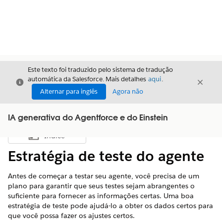
Este texto foi traduzido pelo sistema de tradução
automática da Salesforce. Mais detalhes
aqui
.
Fechar
Fecha
Fechar
Alternar para inglês
Agora não
IA generativa do Agentforce e do Einstein
Índice
Mostrar índice
Estratégia de teste do agente
Antes de começar a testar seu agente, você precisa de um
plano para garantir que seus testes sejam abrangentes o
suficiente para fornecer as informações certas. Uma boa
estratégia de teste pode ajudá-lo a obter os dados certos para
que você possa fazer os ajustes certos.