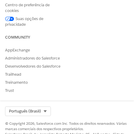
O teste abrangente começa definindo claramente qual é o
Centro de preferência de
sucesso para seu agente. A preparação também envolve
cookies
dividir o agente em componentes, como subagentes e
Suas opções de
ações, e identificar os dados mais relevantes para
privacidade
avaliação. Depois de ter essas informações, você pode
passar para projetar cenários de teste estruturado eficazes
COMMUNITY
que reflitam interações do mundo real.
AppExchange
Administradores do Salesforce
Desenvolvedores do Salesforce
ESTE ARTIGO RESOLVEU SEU PROBLEMA?
Trailhead
Diga-nos para podermos melhorar!
Treinamento
Sim
Não
Trust
Select Org
Português (Brasil)
© Copyright 2026, Salesforce.com Inc. Todos os direitos reservados. Várias
marcas comerciais dos respectivos proprietários.