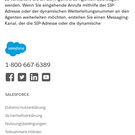
werden. Wenn Sie eingehende Anrufe mithilfe der SIP-
Adresse oder der dynamischen Weiterleitungsnummer an den
Agenten weiterleiten möchten, erstellen Sie einen Messaging-
Kanal, der die SIP-Adresse oder die dynamische
Weiterleitungsnummer dem Omnikanal-Flow zuordnet. Wenn
ein eingehender Anruf mit dieser Adresse oder Nummer
übertragen wird, leitet der Omnikanal-Flow den Anruf an den
Agenten weiter, der dem Kanal zugewiesen ist.
ERFORDERLICHE EDITIONEN
1-800-667-6389
Verfügbarkeit: Lightning Experience
Verfügbarkeit:
Enterprise
,
Unlimited
und
Developer
Edition
mit Foundations oder Agentforce 1 Edition und
Salesforce
Voice-Add-Ons
.
SALESFORCE
Geben Sie unter "Setup" im Feld "Schnellsuche" den Text
Datenschutzerklärung
ein und wählen Sie dann
Agentforce
Agentforce Voice
Sicherheitserklärung
Voice-Setup
aus.
Nutzungsbedingungen
Klicken Sie im Schritt "Kanal für Agentforce Voice" auf der
Setup-Seite "Agentforce Voice" auf
Hinzufügen
.
Teilnahmerichtlinien