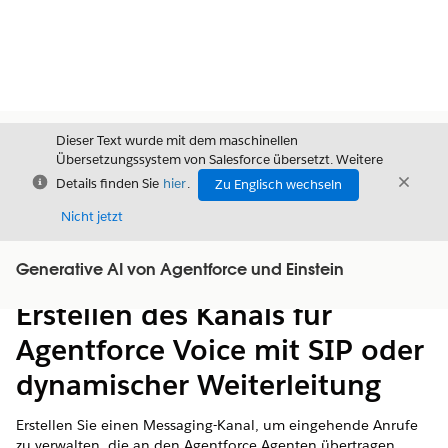
Dieser Text wurde mit dem maschinellen
Übersetzungssystem von Salesforce übersetzt. Weitere
Schließen
Schli
Details finden Sie
hier
.
Zu Englisch wechseln
Schließ
Nicht jetzt
Generative AI von Agentforce und Einstein
Inhalt
Inhalt anzeigen
Erstellen des Kanals für
Agentforce Voice mit SIP oder
dynamischer Weiterleitung
Erstellen Sie einen Messaging-Kanal, um eingehende Anrufe
zu verwalten, die an den Agentforce Agenten übertragen