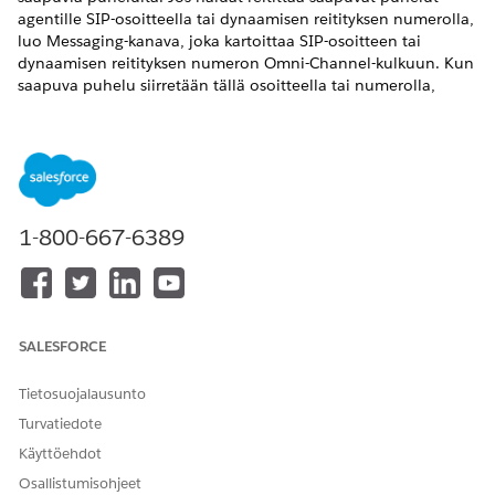
agentille SIP-osoitteella tai dynaamisen reitityksen numerolla,
luo Messaging-kanava, joka kartoittaa SIP-osoitteen tai
dynaamisen reitityksen numeron Omni-Channel-kulkuun. Kun
saapuva puhelu siirretään tällä osoitteella tai numerolla,
Omni-Channel-kulku reitittää puhelun kanavaan kohdistetulle
agentille.
VAADITUT VERSIOT
Käytettävissä: Lightning Experiencessa
1-800-667-6389
Käytettävissä:
Enterprise
Edition-,
Unlimited
Edition- ja
Developer
Edition -versioissa Foundations Edition- tai
Agentforce 1 Edition -versioilla sekä
Salesforce Voice -
lisäosissa
.
SALESFORCE
Kirjoita Määritykset-valikon Pikahaku-kenttään
Agentforce
Voice
ja valitse
Agentforce Voice -määritykset
.
Tietosuojalausunto
Napsauta Määritykset-valikon Agentforce Voice -sivun
Turvatiedote
Agentforce Voice -kanavan vaiheesta
Lisää
.
Käyttöehdot
Osallistumisohjeet