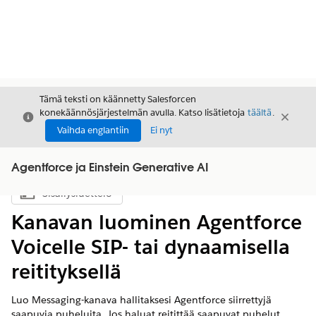
Tämä teksti on käännetty Salesforcen
konekäännösjärjestelmän avulla. Katso lisätietoja
täältä
.
Sulje
Sulje
Sulje
Vaihda englantiin
Ei nyt
Agentforce ja Einstein Generative AI
Sisällysluettelo
Näytä sisällysluettelo
Kanavan luominen Agentforce
Voicelle SIP- tai dynaamisella
reitityksellä
Luo Messaging-kanava hallitaksesi Agentforce siirrettyjä
saapuvia puheluita. Jos haluat reitittää saapuvat puhelut