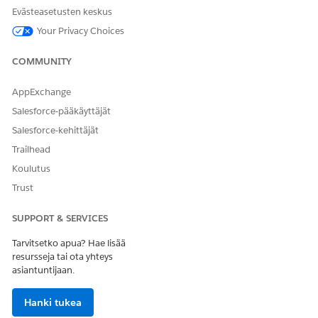
Evästeasetusten keskus
Your Privacy Choices
COMMUNITY
AppExchange
Salesforce-pääkäyttäjät
Salesforce-kehittäjät
Trailhead
Koulutus
Trust
SUPPORT & SERVICES
Tarvitsetko apua? Hae lisää
resursseja tai ota yhteys
asiantuntijaan.
Hanki tukea