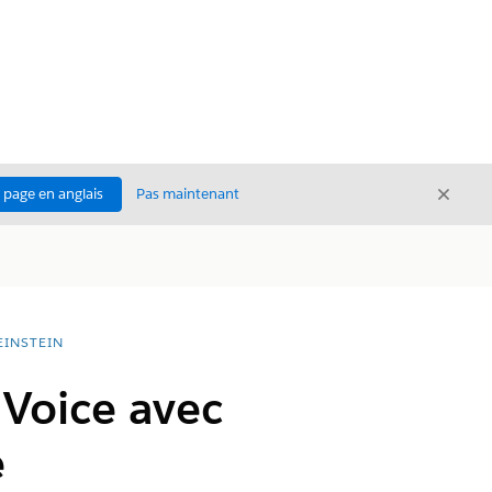
Ferme
a page en anglais
Pas maintenant
Fermer
EINSTEIN
 Voice avec
e