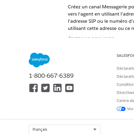
Créez un canal Messagerie pou
vers l'agent en utilisant l'
l'adresse SIP ou le numéro d
utilisant cette adresse ou ce
ÉDITIONS REQUISES
Disponible avec : Lightning Exp
SALESFO
Disponible avec : les éditions
En
Déclarati
Salesforce Voice
.
1-800-667-6389
Déclaratio
Dans Configuration, saisissez
Conditions
Cliquez sur
Ajouter
à l'étape 
Directive
Centre de
Vos
Select Org
Français