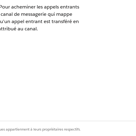
 Pour acheminer les appels entrants
n canal de messagerie qui mappe
'un appel entrant est transféré en
ttribué au canal.
Agentforce 1, et
les compléments
ez
Agentforce Voice Setup
.
e Voice.
es appartiennent à leurs propriétaires respectifs.