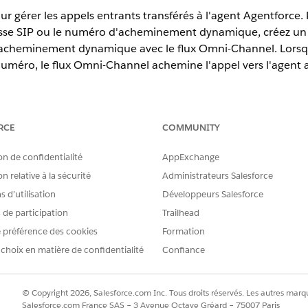
r gérer les appels entrants transférés à l'agent Agentforce.
adresse SIP ou le numéro d'acheminement dynamique, créez u
'acheminement dynamique avec le flux Omni-Channel. Lorsqu
 numéro, le flux Omni-Channel achemine l'appel vers l'agent a
erience
RCE
COMMUNITY
terprise
,
Unlimited
et
Developer
avec les éditions Foundations ou 
on de confidentialité
AppExchange
n relative à la sécurité
Administrateurs Salesforce
dans la case Recherche rapide, puis sélectionn
Agentforce Voice
 d’utilisation
Développeurs Salesforce
Canal pour Agentforce Voice dans la page Configuration d'Agentforc
s de participation
Trailhead
 préférence des cookies
Formation
 choix en matière de confidentialité
Confiance
© Copyright 2026, Salesforce.com Inc. Tous droits réservés. Les autres marqu
Salesforce.com France SAS – 3 Avenue Octave Gréard – 75007 Paris