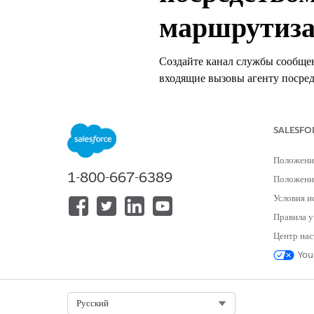
маршрутиз
Создайте канал службы сообще
входящие вызовы агенту посред
который соотносит SIP-адрес и
посредством этого адреса или н
SALESFO
ТРЕБУЕМЫЕ ВЕРСИИ
Положени
Доступно в версиях: Lightning E
1-800-667-6389
Положение
Доступно в версиях: Версии
Enter
Условия и
также
надстройки Salesforce Voi
Правила у
Центр нас
Введите строку «
Agentforce 
В шаге Channel for Agentforce
You
Select Org
Русский