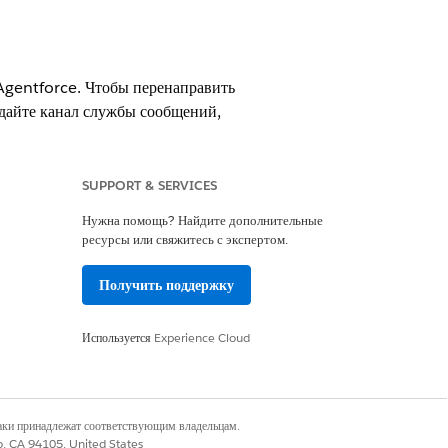
Agentforce. Чтобы перенаправить
дайте канал службы сообщений,
 Когда входящий вызов передается
енному каналу.
SUPPORT & SERVICES
Нужна помощь? Найдите дополнительные
ресурсы или свяжитесь с экспертом.
ndation или Agentforce 1 Edition, а
Получить поддержку
выберите пункт «
Используется
Agentforce Voice
Experience Cloud
».
наки принадлежат соответствующим владельцам.
co, CA 94105, United States