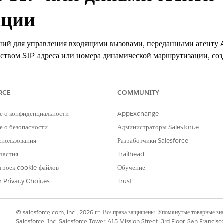
ации
ний для управления входящими вызовами, переданными агенту 
ством SIP-адреса или номера динамической маршрутизации, соз
ли номер динамической маршрутизации с потоком мультиканала.
омера, поток мультиканала перенаправляет вызов агенту, назнач
RCE
COMMUNITY
е о конфиденциальности
AppExchange
xperience
 о безопасности
Администраторы Salesforce
prise
Edition,
Unlimited
Edition и
Developer
Edition с версиями Fou
спользования
Разработчики Salesforce
ce
.
частия
Trailhead
троек cookie-файлов
Обучение
» в поле «Быстрый поиск» меню «Настройка» меню «Настройка» и 
Voice
 Voice на странице настройки Agentforce Voice нажмите «
Добавить
».
r Privacy Choices
Trust
© salesforce.com, inc., 2026 гг. Все права защищены. Упомянутые товарные з
Salesforce, Inc. Salesforce Tower, 415 Mission Street, 3rd Floor, San Francis