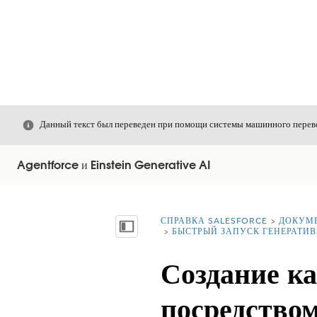
Закрыть
Данный текст был переведен при помощи системы машинного перево
Agentforce и Einstein Generative AI
СПРАВКА SALESFORCE
ДОКУМ
Вы находитесь здесь:
Показать содержание
БЫСТРЫЙ ЗАПУСК ГЕНЕРАТИВ
Создание ка
посредство