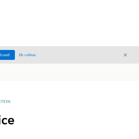
Закры
йский
Не сейчас
Закрыт
TEIN
ice