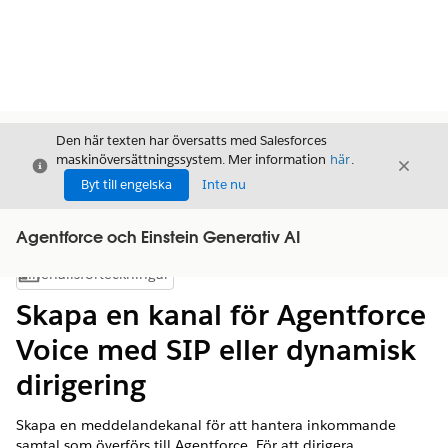
Den här texten har översatts med Salesforces
maskinöversättningssystem. Mer information
här
.
Stäng
Stäng
Stäng
Byt till engelska
Inte nu
Agentforce och Einstein Generativ AI
Innehållsförteckningar
Visa innehållsförteckning
Skapa en kanal för Agentforce
Voice med SIP eller dynamisk
dirigering
Skapa en meddelandekanal för att hantera inkommande
samtal som överförs till Agentforce. För att dirigera