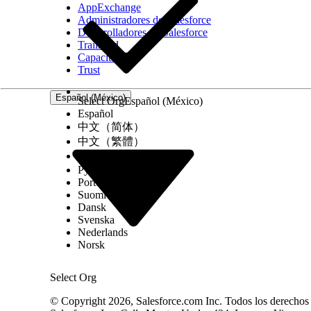
AppExchange
Administradores de Salesforce
Desarrolladores de Salesforce
Trailhead
Capacitación
Trust
Español (México)
Select Org
Español (México)
Español
中文（简体）
中文（繁體）
한국어
Русский
Português (Brasil)
Suomi
Dansk
Svenska
Nederlands
Norsk
Select Org
© Copyright 2026, Salesforce.com Inc. Todos los derechos r