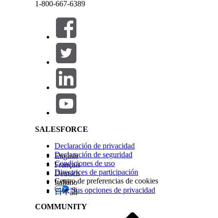
1-800-667-6389
¿RESOLVIÓ ESTE ARTÍCULO SU PROBLEMA?
¡Háganos saber cómo podemos mejorar!
Cerrar
Cerrar
Salesforce Help | Article
SALESFORCE
Declaración de privacidad
Declaración de seguridad
English
Condiciones de uso
Français
Directrices de participación
Deutsch
Centro de preferencias de cookies
Italiano
Sus opciones de privacidad
日本語
COMMUNITY