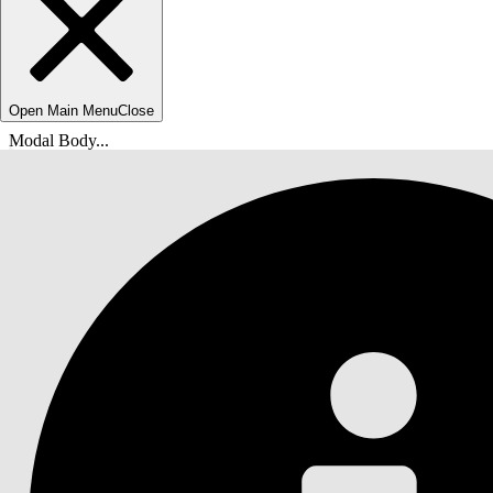
Open Main Menu
Close
Modal Body...
Usted está aquí:
Ayuda de Salesforce
Documentos
Inicio rápido de su solución de IA generativa Ei