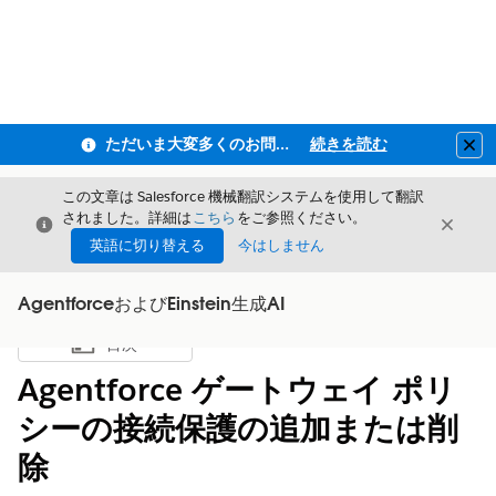
ただいま大変多くのお問い合わせをいただいており、ご連絡までにお時間を頂戴しております
続きを読む
Clo
この文章は Salesforce 機械翻訳システムを使用して翻訳
されました。詳細は
こちら
をご参照ください。
閉じる
閉じ
閉じる
英語に切り替える
今はしません
AgentforceおよびEinstein生成AI
目次
目次を表示
Agentforce ゲートウェイ ポリ
シーの接続保護の追加または削
除