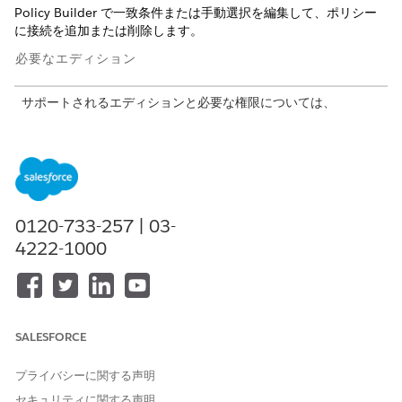
Policy Builder で一致条件または手動選択を編集して、ポリシー
に接続を追加または削除します。
必要なエディション
サポートされるエディションと必要な権限については、
「
Agentforce Gateway」
を参照してください。
[
設定]
から、[クイック検索] ボックスに「
と入力
ポリシー」
し、[
ポリシー] を
選択します。
Agentforce Gateway Policies ページで、
API
または
MCP
Servers
タブを選択し、現在接続を保護しているポリシーを選
0120-733-257 | 03-
択します。
4222-1000
ポリシーの詳細ページで、[
Open in Policy Builder
] をクリッ
クします。
サイドバーから、[
Target Entities
(対象エンティティ)] を
選択し、保護を更新します。
[
Matching Criteria (
一致条件)] タブ: 一致条件を編集また
SALESFORCE
は削除します。
[Manual Selection
(手動選択)] タブ: API 接続または
プライバシーに関する声明
MCP サーバの説明の横にあるドロップダウンを使用し
セキュリティに関する声明
て、保護を変更または削除します。