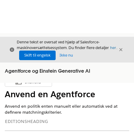
Denne tekst er oversat ved hjælp af Salesforce-
maskinoversættelsessystem. Du finder flere detaljer
her
.
Luk
Luk
Luk
Skift til engelsk
Ikke nu
Agentforce og Einstein Generative AI
Indhold
Vis indholdsfortegnelse
Anvend en Agentforce
Anvend en politik enten manuelt eller automatisk ved at
definere matchningskriterier.
EDITIONSHEADING