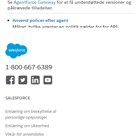
Se
Agentforce Gateway
for at få understøttede versioner og
påkrævede tilladelser.
Anvend policer efter agent
Målret, hvilke agenter en politik gælder for for API-
forbindelser og MCP-serverforbindelser. Uden denne
konfiguration gælder en politik, der beskytter en
forbindelse, for alle agenter, der kalder den.
Anvend politikker manuelt på API-forbindelser
1-800-667-6389
Brug fanen Manuel valg i policekonstruktør til at tildele en
politik til specifikke API-forbindelser.
Skriv
i feltet Find hurtigt i
Opsætning
, og vælg
politikker
derefter
politikker
.
SALESFORCE
På siden Agentforce Gateway-politikker skal du vælge
fanen
API'er
og vælge en politik.
Erklæring om beskyttelse af
På politikdetaljesiden skal du vælge
Åbn i konstruktør
.
personlige oplysninger
I Politikkonstruktør skal du fra sidepanelet vælge
Erklæring om sikkerhed
målenheder
.
Vilkår for anvendelse
På siden Mål-API'er skal du vælge fanen
Manuelt valg
.