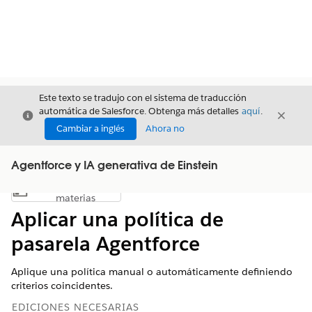
Este texto se tradujo con el sistema de traducción
automática de Salesforce. Obtenga más detalles
aquí
.
Cerrar
Cerrar
Cerrar
Cambiar a inglés
Ahora no
Agentforce y IA generativa de Einstein
Índice de
Mostrar índice de materias
materias
Aplicar una política de
pasarela Agentforce
Aplique una política manual o automáticamente definiendo
criterios coincidentes.
EDICIONES NECESARIAS