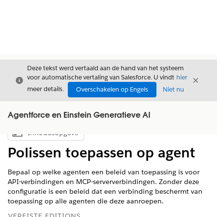
Deze tekst werd vertaald aan de hand van het systeem
voor automatische vertaling van Salesforce. U vindt
hier
Sluiten
Sluite
Sluiten
meer details.
Overschakelen op Engels
Niet nu
Agentforce en Einstein Generatieve AI
Inhoudsopgave
Inhoudsopgave weergeven
Polissen toepassen op agent
Bepaal op welke agenten een beleid van toepassing is voor
API-verbindingen en MCP-serververbindingen. Zonder deze
configuratie is een beleid dat een verbinding beschermt van
toepassing op alle agenten die deze aanroepen.
VEREISTE EDITIONS