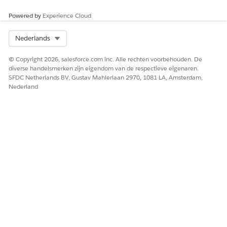
agenten in de organisatie. Gebruik deze optie als u
Powered by
Experience Cloud
één beleid wilt voor elke agent die de beschermde
verbindingen gebruikt.
Select Org
Nederlands
Specifieke agenten:
Selecteer afzonderlijke agenten in
de lijst van alle beschikbare agenten. Het beleid is
© Copyright 2026, salesforce.com inc. Alle rechten voorbehouden. De
alleen van toepassing op de agenten die u selecteert.
diverse handelsmerken zijn eigendom van de respectieve eigenaren.
Klik op
Opslaan
.
SFDC Netherlands BV, Gustav Mahlerlaan 2970, 1081 LA, Amsterdam,
Nederland
Als u het beleid wilt afdwingen, selecteert u
BELANGRIJK
minstens één agent wanneer u
Specifieke agenten
gebruikt. Het beleid is pas van toepassing wanneer u
agenten toevoegt.
Doelagenten weergeven voor een gatewaybeleid
Bekijk op de pagina Polisdetails de agenten waarop een
beleid is gericht.