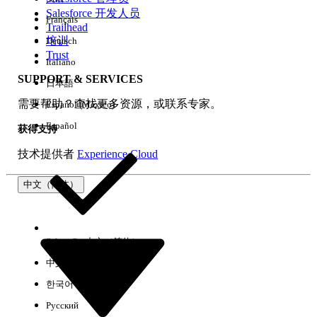
Salesforce 开发人员
Français
体验
Trailhead
培训
Deutsch
Trust
Italiano
SUPPORT & SERVICES
日本語
全部清除
完成
需要帮助？查找更多资源，或联系专家。
Español (México)
Español
获得支持
技术提供者
Experience Cloud
中文（简体）
Select Org
中文（简体）
中文（繁体）
한국어
Русский
没有结果