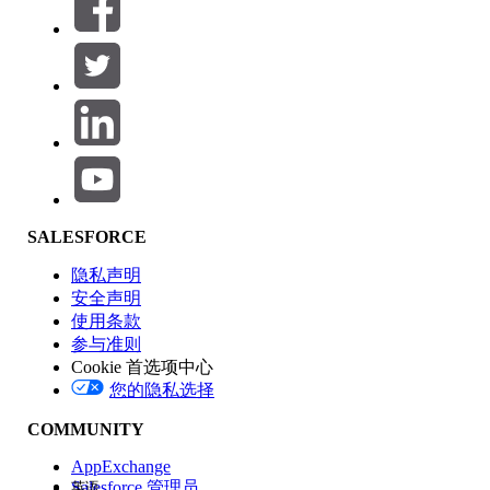
筛选器 (0)
选择筛选器
添加
产品区域
SALESFORCE
功能影响
隐私声明
安全声明
使用条款
参与准则
Cookie 首选项中心
版本
您的隐私选择
COMMUNITY
AppExchange
Salesforce 管理员
英语