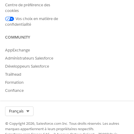
Pour enregistrer et appliquer ultérieurement, cliquez sur
Centre de préférence des
cookies
Enregistrer
.
Pour appliquer immédiatement, dans le menu latéral,
Vos choix en matière de
sélectionnez
des
entités cibles
, puis suivez les étapes de
confidentialité
la rubrique
Appliquer une stratégie Agentforce Gateway
.
COMMUNITY
Modèles de stratégie de passerelle Agentforce
Pour créer une stratégie, commencez par un modèle. Les
AppExchange
modèles disponibles dépendent de la protection des
Administrateurs Salesforce
connexions d'API ou de serveur MCP.
Développeurs Salesforce
Trailhead
Formation
CET ARTICLE A-T-IL RÉSOLU VOTRE PROBLÈME ?
Confiance
Dites-nous ce que nous pouvons améliorer !
Oui
Non
Select Org
Français
© Copyright 2026, Salesforce.com Inc. Tous droits réservés. Les autres
marques appartiennent à leurs propriétaires respectifs.