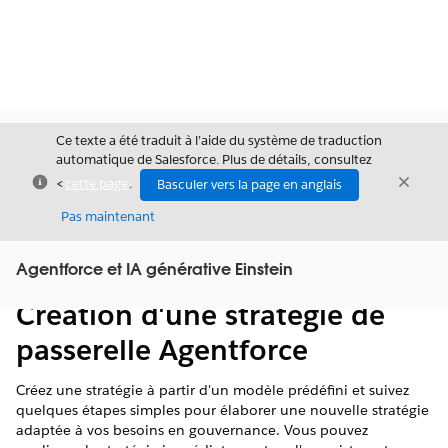
Ce texte a été traduit à l’aide du système de traduction
automatique de Salesforce. Plus de détails, consultez
Fermer
Ferme
<
cette page
.
Basculer vers la page en anglais
Fermer
Pas maintenant
Table des
Agentforce et IA générative Einstein
Afficher la table des matières
matières
Création d'une stratégie de
passerelle Agentforce
Créez une stratégie à partir d'un modèle prédéfini et suivez
quelques étapes simples pour élaborer une nouvelle stratégie
adaptée à vos besoins en gouvernance. Vous pouvez