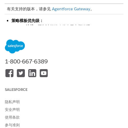
有关支持的版本，请参见
Agentforce Gateway
。
策略模板优先级：
API 连接：
限制访问策略优先于定额管理。
MCP 服务器连接：
基于 MCP 属性的访问控制策略优先于
MCP 定额管理。
相同策略类型：
如果应用多个相同类型的策略，手动应用的策略
优先于基于规则的策略。
相同的申请方法：
如果策略具有相同的类型和应用程序方法，则
1-800-667-6389
具有最新时间戳的策略优先。
如果手动选择和规则方法重叠，并将相同策略应用于连接两次，则
该策略仅执行一次。
SALESFORCE
隐私声明
安全声明
您无法修改默认策略顺序。
备注
使用条款
参与准则