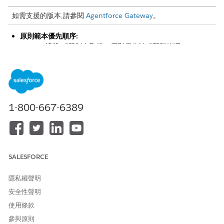
如需支援的版本,請參閱
Agentforce Gateway
。
原則範本優先順序:
API 連線:
「限制存取權」原則優先於「配額管理」。
MCP 伺服器連線:
MCP 屬性型存取控制原則優先於 MCP 配
額管理。
相同原則類型:
如果套用多個相同類型的原則,則手動套用的原則
優先於以規則為基礎的原則。
相同的申請方法:
如果原則的類型與申請方法相同,則具有最新時
1-800-667-6389
間戳記的原則會優先。
如果手動選取項目與規則方法重疊,並將相同的原則套用至連線兩次,
則原則只會執行一次。
SALESFORCE
隱私權聲明
安全性聲明
您無法修改預設原則順序。
備註
使用條款
參與原則