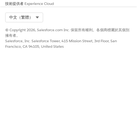
技術提供者
Experience Cloud
Select Org
中文（繁體）
© Copyright 2026, Salesforce.com Inc. 保留所有權利。各個商標屬於其個別
擁有者。
Salesforce, Inc. Salesforce Tower, 415 Mission Street, 3rd Floor, San
Francisco, CA 94105, United States