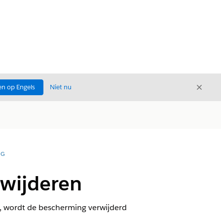
Sluite
n op Engels
Niet nu
Sluiten
NG
rwijderen
rt, wordt de bescherming verwijderd