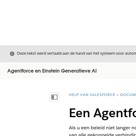
Sluiten
Deze tekst werd vertaald aan de hand van het systeem voor automa
Agentforce en Einstein Generatieve AI
HELP VAN SALESFORCE
DOCUM
U bent hier:
Inhoudsopgave weergeven
Een Agentf
Als u een beleid niet langer 
van alle gekoppelde verbindi