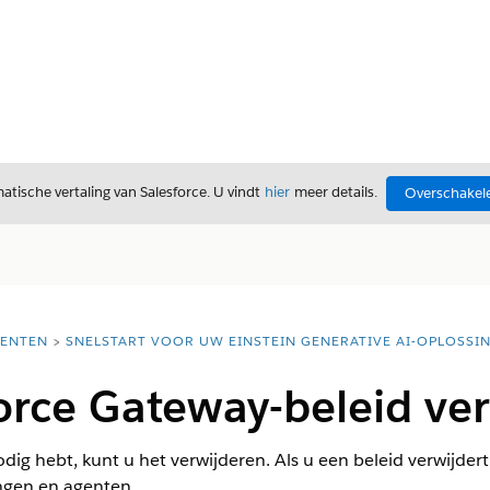
tische vertaling van Salesforce. U vindt
hier
meer details.
Overschakele
ENTEN
SNELSTART VOOR UW EINSTEIN GENERATIVE AI-OPLOSSI
orce Gateway-beleid ve
nodig hebt, kunt u het verwijderen. Als u een beleid verwijde
ngen en agenten.