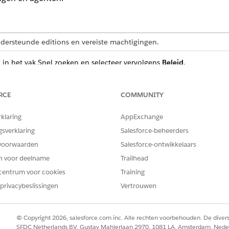
dersteunde editions en vereiste machtigingen.
in het vak Snel zoeken en selecteer vervolgens
Beleid
.
force Gateway Policies het tabblad
API's
of
MCP-servers
.
olgende manieren.
jst naast de beleidsnaam en klik vervolgens op
Verwijderen
.
RCE
COMMUNITY
sdetails. Selecteer de vervolgkeuzelijst naast
Openen in Policy Bui
rklaring
AppExchange
gsverklaring
Salesforce-beheerders
voorwaarden
Salesforce-ontwikkelaars
en voor deelname
Trailhead
centrum voor cookies
Training
EM OPGELOST?
privacybeslissingen
Vertrouwen
oen om te verbeteren!
© Copyright 2026, salesforce.com inc. Alle rechten voorbehouden. De dive
SFDC Netherlands BV, Gustav Mahlerlaan 2970, 1081 LA, Amsterdam, Nede