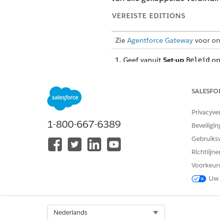
VEREISTE EDITIONS
Zie
Agentforce Gateway
voor on
Geef vanuit
Set-up
op 
Beleid
Selecteer op de pagina Agent
Verwijderen op een van de v
Klik op de vervolgkeuzeli
SALESFO
Open de pagina met beleid
verwijderen
.
Privacyve
1-800-667-6389
Beveiligin
Klik op
Verwijderen
.
Gebruiks
Richtlijn
Voorkeur
HEEFT DIT ARTIKEL UW PROBLE
Uw 
Laat ons weten wat we kunnen d
Select Org
Nederlands