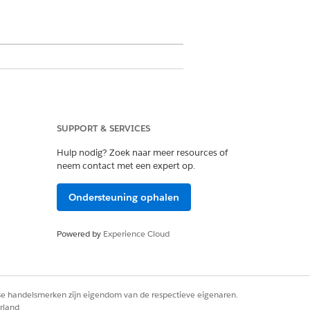
SUPPORT & SERVICES
lder
en selecteer vervolgens
Beleid
Hulp nodig? Zoek naar meer resources of
neem contact met een expert op.
Ondersteuning ophalen
Powered by
Experience Cloud
Ja
Nee
rse handelsmerken zijn eigendom van de respectieve eigenaren.
rland