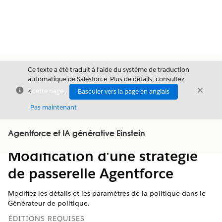
Ce texte a été traduit à l’aide du système de traduction
automatique de Salesforce. Plus de détails, consultez
Fermer
Ferme
<
cette page
.
Basculer vers la page en anglais
Fermer
Pas maintenant
Table des
Agentforce et IA générative Einstein
Afficher la table des matières
matières
Modification d'une stratégie
de passerelle Agentforce
Modifiez les détails et les paramètres de la politique dans le
Générateur de politique.
ÉDITIONS REQUISES