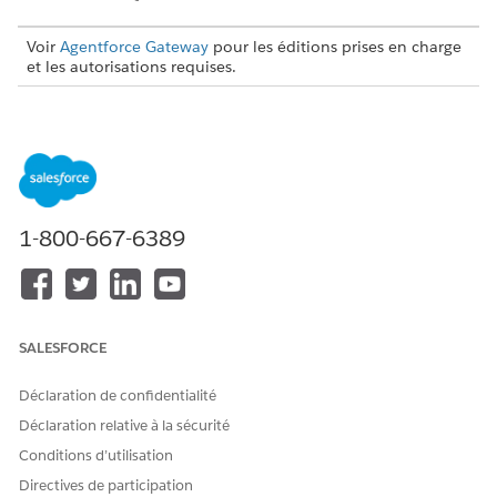
Voir
Agentforce Gateway
pour les éditions prises en charge
et les autorisations requises.
Dans
Configuration
, saisissez
dans la case
Politiques
Recherche rapide, puis sélectionnez
Politiques
.
Dans la page Stratégies de passerelle Agentforce,
sélectionnez l'onglet
API
ou
Serveurs MCP
.
Sélectionnez la stratégie à modifier, puis cliquez sur
Ouvrir
dans Policy Builder
.
1-800-667-6389
Modifiez la définition et les paramètres de la politique,
puis cliquez sur
Enregistrer la politique
.
SALESFORCE
CET ARTICLE A-T-IL RÉSOLU VOTRE PROBLÈME ?
Dites-nous ce que nous pouvons améliorer !
Déclaration de confidentialité
Déclaration relative à la sécurité
Oui
Non
Conditions d’utilisation
Directives de participation