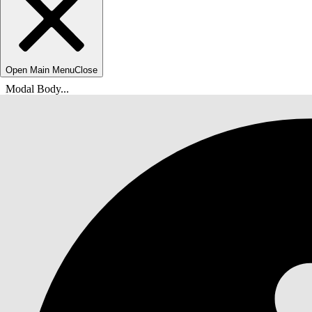
Open Main Menu
Close
Modal Body...
Vous êtes ici :
Aide de Salesforce
Documents
Démarrage rapide de votre solution d'IA générat