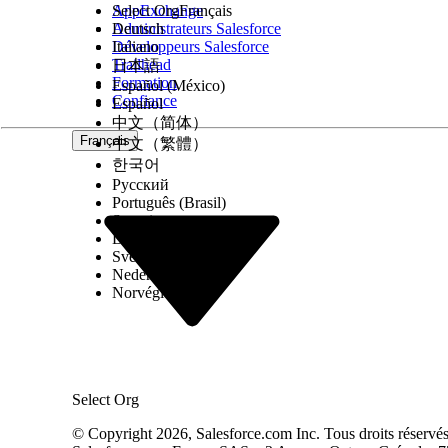
AppExchange
Select Org
Français
Administrateurs Salesforce
Deutsch
Développeurs Salesforce
Italiano
Trailhead
日本語
Formation
Español (México)
Confiance
Español
中文（简体）
Français
中文（繁體）
한국어
Русский
Português (Brasil)
Suomi
Dansk
Svenska
Nederlands
Norvégien
Select Org
© Copyright 2026, Salesforce.com Inc. Tous droits réservés. 