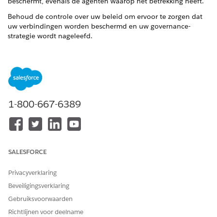
beschermt, evenals de agenten waarop het betrekking heeft.
Behoud de controle over uw beleid om ervoor te zorgen dat
uw verbindingen worden beschermd en uw governance-
strategie wordt nageleefd.
Uitvoeringsorder voor standaardbeleid voor Agentforce
Gateway
Een Agentforce Gateway-beleid bewerken
Verbindingsbescherming toevoegen of verwijderen voor
Agentforce Gateway-beleidsvormen
1-800-667-6389
Een Agentforce Gateway Policy verwijderen
Standaardvolgorde voor polisuitvoering voor Agentforce
Gateway
De standaardvolgorde voor beleidsuitvoering zorgt ervoor
dat u uw verbindingen beschermt zoals bedoeld. De
SALESFORCE
uitvoeringsvolgorde is gebaseerd op het type beleid, de
toepassingsmethode en het tijdstempel.
Privacyverklaring
Een Agentforce Gateway-beleid bewerken
Beveiligingsverklaring
Bewerk beleidsdetails en instellingen in de Policy Builder.
Gebruiksvoorwaarden
Verbindingsbescherming voor Agentforce Gateway-
Richtlijnen voor deelname