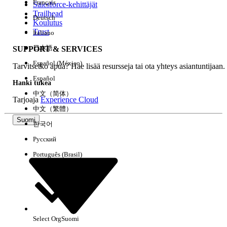
Français
Salesforce-kehittäjät
Trailhead
Deutsch
Kokemus
Koulutus
Trust
Italiano
日本語
SUPPORT & SERVICES
Español (México)
Tarvitsetko apua? Hae lisää resursseja tai ota yhteys asiantuntijaan.
Tyhjennä kaikki
Valmis
Español
Hanki tukea
中文（简体）
Tarjoaja
Experience Cloud
中文（繁體）
Suomi
한국어
Русский
Português (Brasil)
Select Org
Suomi
Ei tuloksia