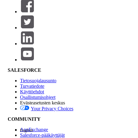
Suodattimet (0)
VALITSE SUODATTIMET
Lisää
Tuotealue
Ominaisuuden vaikutus
SALESFORCE
Tietosuojalausunto
Turvatiedote
Käyttöehdot
Osallistumisohjeet
Evästeasetusten keskus
Your Privacy Choices
Edition
COMMUNITY
AppExchange
English
Salesforce-pääkäyttäjät