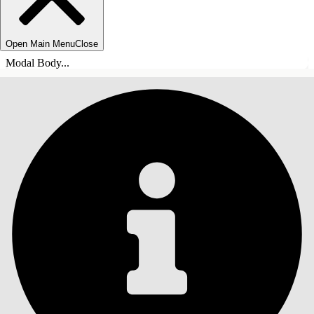
Open Main Menu
Close
Modal Body...
SISÄLLYSLUETTELO
Haku
Näytä sisällysluettelo
Sisällysluettelo