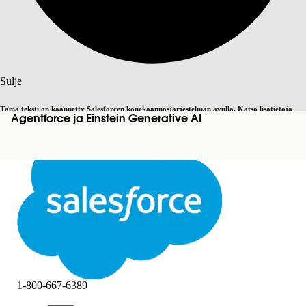
Haku
Sulje
Tämä teksti on käännetty Salesforcen konekäännösjärjestelmän avulla. Katso lisätietoja
Agentforce ja Einstein Generative AI
Vaihda englantiin
Ei nyt
täältä
.
Sulje
Sulje
1-800-667-6389