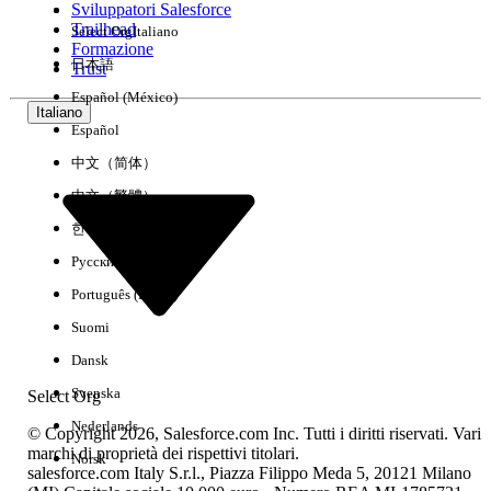
Sviluppatori Salesforce
Trailhead
Select Org
Italiano
Esperienza
Formazione
日本語
Trust
Español (México)
Italiano
Español
Cancella tutto
Chiudi
中文（简体）
中文（繁體）
한국어
Русский
Português (Brasil)
Suomi
Dansk
Svenska
Select Org
Nederlands
© Copyright 2026, Salesforce.com Inc. Tutti i diritti riservati. Vari
marchi di proprietà dei rispettivi titolari.
Norsk
salesforce.com Italy S.r.l., Piazza Filippo Meda 5, 20121 Milano
Nessun risultato