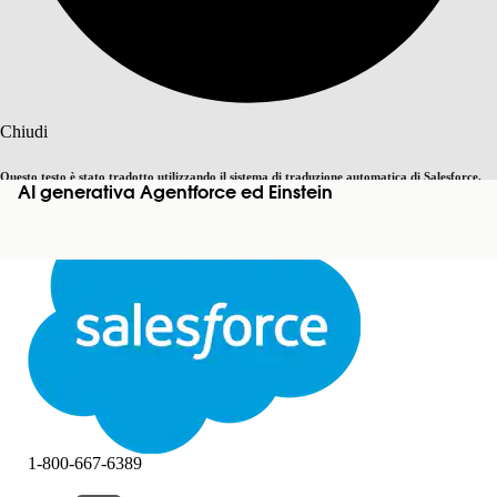
Cerca
Chiudi
Questo testo è stato tradotto utilizzando il sistema di traduzione automatica di Salesforce.
AI generativa Agentforce ed Einstein
Passa all'inglese
Non ora
Ulteriori dettagli sono disponibili
qui
.
Chiudi
Chiudi
1-800-667-6389