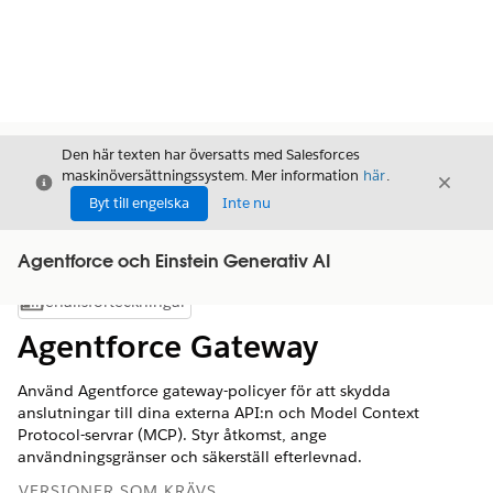
Den här texten har översatts med Salesforces
maskinöversättningssystem. Mer information
här
.
Stäng
Stäng
Stäng
Byt till engelska
Inte nu
Agentforce och Einstein Generativ AI
Innehållsförteckningar
Visa innehållsförteckning
Agentforce Gateway
Använd Agentforce gateway-policyer för att skydda
anslutningar till dina externa API:n och Model Context
Protocol-servrar (MCP). Styr åtkomst, ange
användningsgränser och säkerställ efterlevnad.
VERSIONER SOM KRÄVS