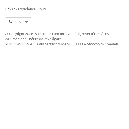
Förstå standardordningen för policykörning och lär dig
Drivs av
Experience Cloud
hantera befintliga policyer. Du kan redigera en policys
detaljer eller justera de anslutningar den skyddar samt de
Select Org
Svenska
agenter den riktar in sig på.
© Copyright 2026, Salesforce.com Inc. Alla rättigheter förbehålles.
Varumärken tillhör respektive ägare.
SFDC SWEDEN AB, Klarabergsviadukten 63, 111 64 Stockholm, Sweden
LÖSTE DENNA ARTIKEL DITT PROBLEM?
Berätta för oss vad vi kan förbättra!
Ja
Nej