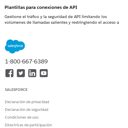
Plantillas para conexiones de API
Gestione el tráfico y la seguridad de API limitando los
volúmenes de llamadas salientes y restringiendo el acceso a
métodos o rutas HTTP específicos. Evite el agotamiento de
recursos y asegúrese de que los agentes solo interactúan con
extremos autorizados según sus requisitos de seguridad.
Plantilla de política de gestión de cuotas
La plantilla de política Gestión de cuotas está disponible para
1-800-667-6389
conexiones de API y conexiones de servidor MCP. Limita las
llamadas salientes a conexiones seleccionadas limitando el
número de solicitudes que los agentes pueden enviar durante
un periodo especificado. Puede configurar estos parámetros:
SALESFORCE
Límite de llamadas:
Número máximo de llamadas que la
política permite en el intervalo de tiempo especificado.
Intervalo de tiempo:
Duración durante la cual se aplica el
Declaración de privacidad
límite de llamadas especificado.
Declaración de seguridad
Tipo de cuota por operación de API:
Cómo se distribuye la
Condiciones de uso
cuota entre operaciones de API.
Directrices de participación
Compartido:
Una cuota única compartida entre todas