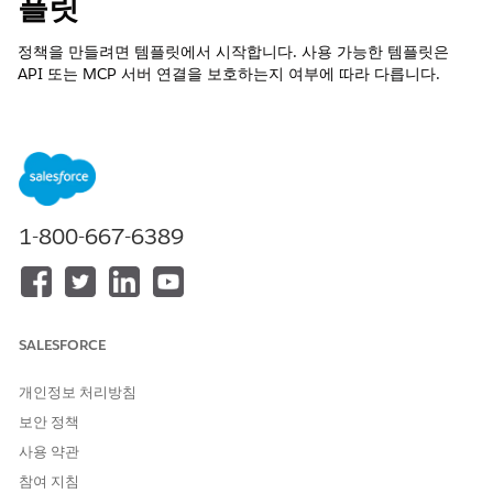
플릿
정책을 만들려면 템플릿에서 시작합니다. 사용 가능한 템플릿은
API 또는 MCP 서버 연결을 보호하는지 여부에 따라 다릅니다.
API 연결용 템플릿
아웃바운드 호출량을 제한하고 특정 HTTP 메서드 또는 경로에 대
한 액세스를 제한하여 API 트래픽 및 보안을 관리합니다. 자원 감소
를 방지하고 에이전트가 보안 요구 사항에 따라 승인된 끝점과만 상
호 작용하는지 확인합니다.
1-800-667-6389
할당량 관리 정책 템플릿
할당량 관리 정책 템플릿은 API 연결 및 MCP 서버 연결 모두에 사
용할 수 있습니다. 에이전트가 지정된 기간 동안 보낼 수 있는 요청
수를 제한하여 아웃바운드 통화를 선택된 연결으로 제한합니다. 다
SALESFORCE
음 설정을 구성할 수 있습니다.
개인정보 처리방침
통화 제한:
정책이 지정된 시간 간격 내에서 허용하는 최대 호출
수입니다.
보안 정책
시간 간격:
지정된 통화 제한이 적용되는 기간입니다.
사용 약관
API 작업별 할당량 유형:
API 작업 간에 할당량이 배포되는 방
참여 지침
법입니다.