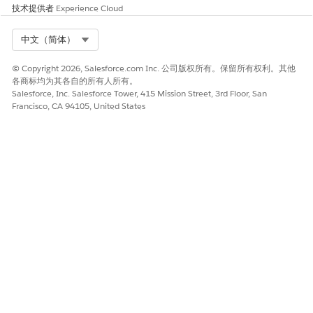
MCP 服务器连接的模板
技术提供者
Experience Cloud
通过应用定额和基于属性的策略模板，控制 MCP 服务器连接的出
站请求量和工具级访问权限。确保稳定的服务器性能，并防止未经
Select Org
中文（简体）
授权的客服人员执行受限的工具。
© Copyright 2026, Salesforce.com Inc. 公司版权所有。保留所有权利。其他
定额管理策略模板
各商标均为其各自的所有人所有。
Salesforce, Inc. Salesforce Tower, 415 Mission Street, 3rd Floor, San
定额管理策略模板可用于 API 连接和 MCP 服务器连接。它通过限
Francisco, CA 94105, United States
制客服人员在指定期间内可以发送的请求数量来限制对选定连接的
出站呼叫。您可以配置这些设置：
呼叫限制：
策略在指定时间间隔内允许的最大呼叫数量。
时间间隔：
指定呼叫限制适用的持续时间。
按工具划分的定额类型：
如何在 MCP 工具之间分配定额：
共享：
在所有工具中共享的单个定额。例如，在工具之间共
享每秒 100 次调用的情况下，如果工具 A 使用 50 次，剩
余的工具将总共剩余 50 次。
每个工具：
每个工具的单个限制。例如，如果限制为每秒
100 次调用，每个工具允许每秒 100 次调用。
按客服人员划分的定额类型：
如何在目标客服人员之间分配定
额：
共享：
所有客服人员共享一个限制。例如，在每秒 100 次