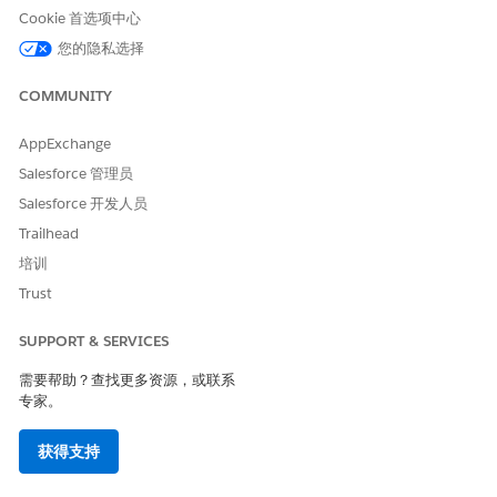
每个客服人员：
每个客服人员的单个限制。例如，每个客服
Cookie 首选项中心
人员每秒 100 次呼叫，客服人员 A、B 和 C 可以各自独立
您的隐私选择
地每秒拨打 100 次呼叫。
限制访问策略模板
COMMUNITY
限制访问策略模板仅适用于 API 连接。它限制了 Flex Gateway 允
AppExchange
许的 HTTP 路径和方法。您可以配置这些设置：
Salesforce 管理员
方法：
要限制的 HTTP 方法。
Salesforce 开发人员
路径：
要限制的路径。该字段支持字符串路径，通配符
匹配任
*
何分段。例如，
匹配
/users/*/details
/users/123/detai
Trailhead
ls
或
。默认情况下，
表示所有路
/users/john/details
*
培训
径。
Trust
SUPPORT & SERVICES
需要帮助？查找更多资源，或联系
专家。
对于 API 连接，策略在没有 API 连接时处于非活动状态。
备注
当它配置了匹配条件时，它将处于活动状态。
获得支持