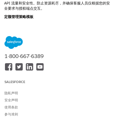
API 流量和安全性。防止资源耗尽，并确保客服人员仅根据您的安
全要求与授权端点交互。
定额管理策略模板
定额管理策略模板可用于 API 连接和 MCP 服务器连接。它通过限
制客服人员在指定期间内可以发送的请求数量来限制对选定连接的
出站呼叫。您可以配置这些设置：
呼叫限制：
策略在指定时间间隔内允许的最大呼叫数量。
时间间隔：
指定呼叫限制适用的持续时间。
按 API 操作的定额类型：
如何在 API 操作之间分配定额。
1-800-667-6389
共享：
所有操作共享的单个定额。例如，在操作之间共享每
秒 100 次调用的情况下，如果操作 A 使用 50 次，剩余的
操作总共还剩 50 次。
每个 API 操作：
每个操作的单个限制。例如，如果限制为每
SALESFORCE
秒 100 次调用，则每次操作允许每秒 100 次调用。
按客服人员划分的定额类型：
如何在目标客服人员之间分配定
隐私声明
额：
安全声明
共享：
AA 单一定额在所有客服人员之间共享。例如，在每
使用条款
秒 100 次呼叫的情况下，如果客服人员 A 使用 50 次，客
服人员 B 和 C 总共还剩 50 次。
参与准则