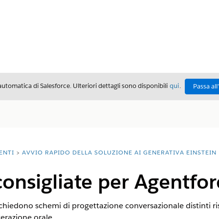
automatica di Salesforce. Ulteriori dettagli sono disponibili
qui
.
Passa all
ENTI
AVVIO RAPIDO DELLA SOLUZIONE AI GENERATIVA EINSTEIN
onsigliate per Agentfor
richiedono schemi di progettazione conversazionale distinti ri
terazione orale.