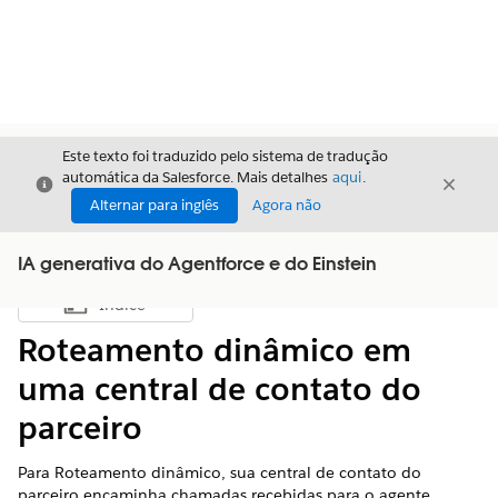
Este texto foi traduzido pelo sistema de tradução
automática da Salesforce. Mais detalhes
aqui
.
Fechar
Fecha
Fechar
Alternar para inglês
Agora não
IA generativa do Agentforce e do Einstein
Índice
Mostrar índice
Roteamento dinâmico em
uma central de contato do
parceiro
Para Roteamento dinâmico, sua central de contato do
parceiro encaminha chamadas recebidas para o agente