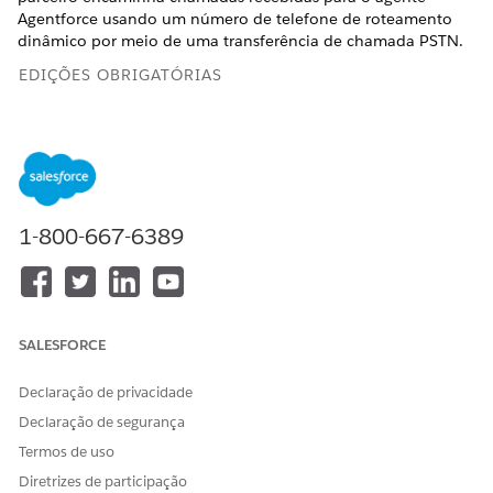
Agentforce usando um número de telefone de roteamento
dinâmico por meio de uma transferência de chamada PSTN.
EDIÇÕES OBRIGATÓRIAS
Disponível em: Lightning Experience
Disponível em: Edições
Enterprise
,
Unlimited
e
Developer
com as edições Foundations ou Agentforce 1 e
extensões
do Salesforce Voice
.
1-800-667-6389
O roteamento dinâmico está disponível apenas para
NOTA
SALESFORCE
clientes de telefonia do parceiro. Não há suporte para
roteamento dinâmico para clientes do Salesforce Voice
Declaração de privacidade
(Native Voice).
Declaração de segurança
Termos de uso
É assim que funciona.
Diretrizes de participação