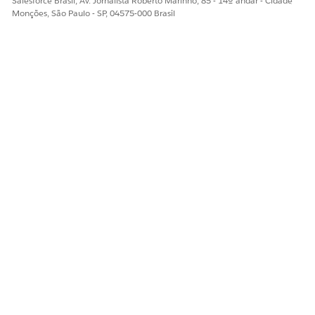
Salesforce Brasil, Av. Jornalista Roberto Marinho, 85 - 14º andar - Cidade
Monções, São Paulo - SP, 04575-000 Brasil
ESTE ARTIGO RESOLVEU SEU PROBLEMA?
Diga-nos para podermos melhorar!
Sim
Não