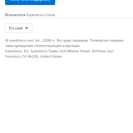
Используется
Experience Cloud
ЭТА СТАТЬЯ РЕШИЛА ВАШУ ПРОБЛЕМУ?
Оставьте свой отзыв, чтобы мы могли стать лучше!
Select Org
Русский
Да
Нет
© salesforce.com, inc., 2026 гг. Все права защищены. Упомянутые товарные
знаки принадлежат соответствующим владельцам.
Salesforce, Inc. Salesforce Tower, 415 Mission Street, 3rd Floor, San
Francisco, CA 94105, United States