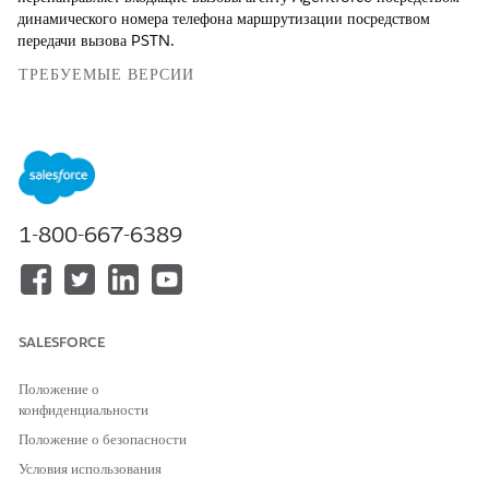
динамического номера телефона маршрутизации посредством
передачи вызова PSTN.
ТРЕБУЕМЫЕ ВЕРСИИ
Доступно в версиях: Lightning Experience
Доступно в версиях: Версии
Enterprise
Edition,
Unlimited
Edition и
Developer
Edition с версиями Foundation или
Agentforce 1 Edition, а также
надстройки Salesforce Voice
.
1-800-667-6389
Динамическая маршрутизация доступна только
ПРИМЕЧАНИЕ
SALESFORCE
клиентам партнерской телефонии. Динамическая
маршрутизация не поддерживается клиентами Salesforce Voice
Положение о
(Собственный Voice).
конфиденциальности
Положение о безопасности
Вот как это работает.
Условия использования