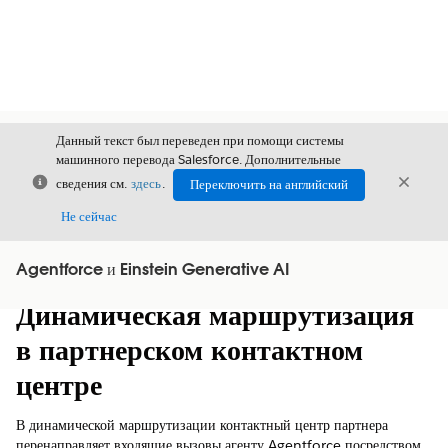
Данный текст был переведен при помощи системы
машинного перевода Salesforce. Дополнительные
Закрыть
Закры
сведения см.
здесь
.
Переключить на английский
Закрыт
Не сейчас
Agentforce и Einstein Generative AI
Содержание
Показать содержание
Динамическая маршрутизация
в партнерском контактном
центре
В динамической маршрутизации контактный центр партнера
перенаправляет входящие вызовы агенту Agentforce посредством