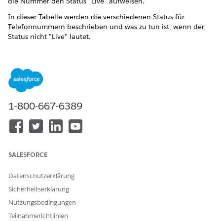
die Nummer den Status "Live" aufweisen.
In dieser Tabelle werden die verschiedenen Status für
Telefonnummern beschrieben und was zu tun ist, wenn der
Status nicht "Live" lautet.
STATUS
BESCHREIBUNG
Eingestellt
Gibt an, dass die
Telefonnummernbeschaffun
g fehlgeschlagen ist. Wenn
dieser Status angezeigt wird,
1-800-667-6389
beschaffen Sie sich eine
neue Telefonnummer.
Live
Gibt an, dass die
Telefonnummernbeschaffun
g abgeschlossen ist. Die
SALESFORCE
Nummer ist vollständig
bereitgestellt und kann in
Datenschutzerklärung
einem Kanal verwendet
werden.
Sicherheitserklärung
Nutzungsbedingungen
Bereitstellung
Gibt an, dass der externe
Bereitstellungsprozess
Teilnahmerichtlinien