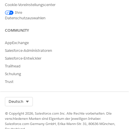
begonnen hat. Die
Cookie-Voreinstellungscenter
Telefonnummernbeschaffun
g wird ausgeführt. Warten
Ihre
Sie etwas und aktualisieren
Datenschutzauswahlen
Sie dann den Status.
COMMUNITY
Angefordert
Gibt an, dass die
Beschaffungsanforderung
initiiert wurde, der externe
AppExchange
Bereitstellungsprozess
Salesforce-Administratoren
jedoch noch nicht gestartet
wurde. Warten Sie etwas
Salesforce-Entwickler
und aktualisieren Sie dann
Trailhead
den Status.
Schulung
Trust
KONNTEN SIE IHR PROBLEM MITHILFE DIESES ARTIKELS
Select Org
LÖSEN?
Deutsch
Geben Sie uns Feedback, damit wir uns verbessern können.
© Copyright 2026, Salesforce.com Inc. Alle Rechte vorbehalten. Die
verschiedenen Marken sind Eigentum der jeweiligen Inhaber.
Ja
Nein
Salesforce.com Germany GmbH, Erika-Mann-Str. 31, 80636 München,
Deutschland