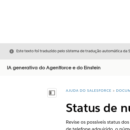
Fechar
Este texto foi traduzido pelo sistema de tradução automática da 
IA generativa do Agentforce e do Einstein
AJUDA DO SALESFORCE
DOCUM
Você está aqui:
Mostrar índice
Status de n
Revise os possíveis status 
de telefone adquirido, o núme