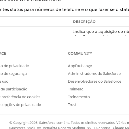
ntes status para números de telefone e o que fazer se o statu
DESCRIÇÃO
Indica que a aquisição de n
visualizar esse status, adqu
Indica que a aquisição de n
número está totalmente prov
RCE
COMMUNITY
um canal.
o de privacidade
AppExchange
Indica que o processo de pro
aquisição de número de tel
ão de segurança
Administradores do Salesforce
pouco e atualize o status.
e uso
Desenvolvedores do Salesforce
Indica que a solicitação de a
s de participação
Trailhead
de provisionamento externo 
 preferência de cookies
Treinamento
pouco e atualize o status.
s opções de privacidade
Trust
© Copyright 2026, Salesforce.com Inc. Todos os direitos reservados. Várias m
OBLEMA?
Salesforce Brasil, Av. Jornalista Roberto Marinho, 85 - 14º andar - Cidade M