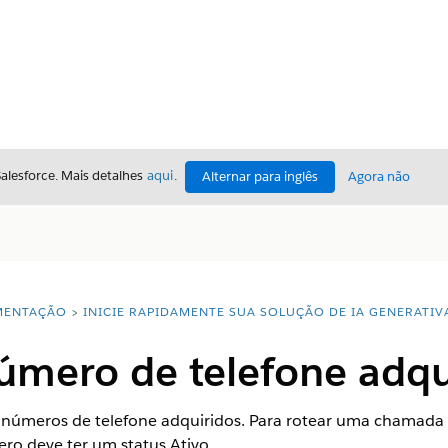
Salesforce. Mais detalhes
aqui
.
Alternar para inglês
Agora não
ENTAÇÃO
INICIE RAPIDAMENTE SUA SOLUÇÃO DE IA GENERATIV
úmero de telefone adqu
dos números de telefone adquiridos. Para rotear uma cham
ro deve ter um status Ativo.