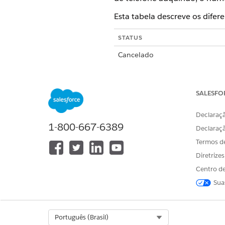
Esta tabela descreve os difere
STATUS
Cancelado
Ativo
SALESFO
Declaraçã
Provisionamento
1-800-667-6389
Declaraç
Termos d
Solicitado
Diretrize
Centro de
Sua
ESTE ARTIGO RESOLVEU SEU PR
Select Org
Português (Brasil)