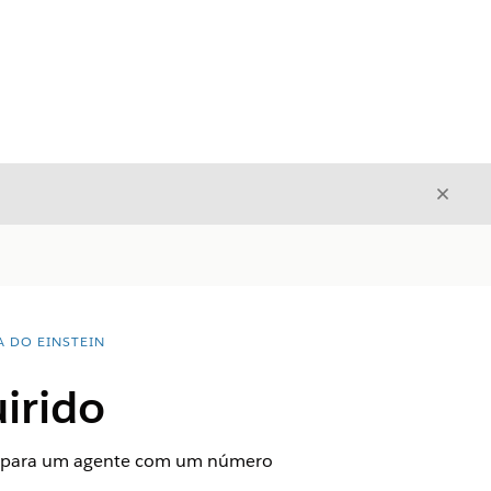
Fecha
Fechar
A DO EINSTEIN
irido
ada para um agente com um número