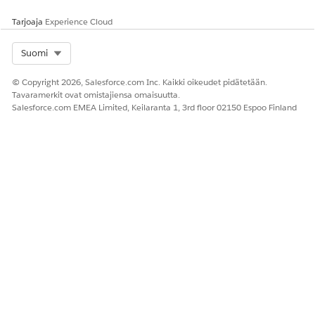
Tarjoaja
Experience Cloud
RATKAISIKO TÄMÄ ARTIKKELI ONGELMASI?
Select Org
Suomi
Anna palautetta, jotta voimme kehittyä!
© Copyright 2026, Salesforce.com Inc. Kaikki oikeudet pidätetään.
Kyllä
Ei
Tavaramerkit ovat omistajiensa omaisuutta.
Salesforce.com EMEA Limited, Keilaranta 1, 3rd floor 02150 Espoo Finland