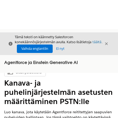
Tämä teksti on käännetty Salesforcen
konekäännösjärjestelmän avulla. Katso lisätietoja
täältä
.
Sulje
Sulje
Sulje
Vaihda englantiin
Ei nyt
Agentforce ja Einstein Generative AI
Sisällysluettelo
Näytä sisällysluettelo
Kanava- ja
puhelinjärjestelmän asetusten
määrittäminen PSTN:lle
Luo kanava, jota käytetään Agentforce reititettyjen saapuvien
puheluiden hallintaan. Jos tämä vaihtoehto on käytettävissä,