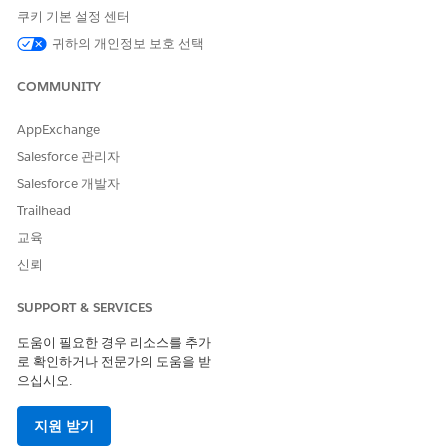
VoiceCall 레코드를 생성하도록 전화 시스템을 구성한 다음, 구
쿠키 기본 설정 센터
매한 전화 번호를 사용하여 각 통화를 Agentforce 에이전트에
귀하의 개인정보 보호 선택
전송합니다.
PSTN 사용 시 관련 음성 통화 연결
COMMUNITY
PSTN을 사용하여 수신 통화를 Agentforce 에이전트로 전송하
면 통화의 해당 부분에 대해 Salesforce에 별도의 음성 통화 레
AppExchange
코드가 생성됩니다. 따라서 고객과의 이 대화에 대한 두 개의 음
Salesforce 관리자
성 통화 레코드가 있습니다. 전화 통신 공급자를 사용하는
Salesforce 개발자
Salesforce Voice 고객인 경우 전체 대화를 완벽하게 보려면 초
기 및 에이전트 음성 통화 레코드를 연결합니다.
Trailhead
교육
PSTN 사용 시 음성 통화 녹음 활성화
고객과 Agentforce 에이전트 간의 대화를 녹음하려면 녹음을
신뢰
설정합니다. 기본적으로 녹음은 해제됩니다.
SUPPORT & SERVICES
도움이 필요한 경우 리소스를 추가
로 확인하거나 전문가의 도움을 받
이 기사를 통해 문제를 해결했습니까?
으십시오.
개선을 위한 의견을 보내주세요.
지원 받기
예
아니요