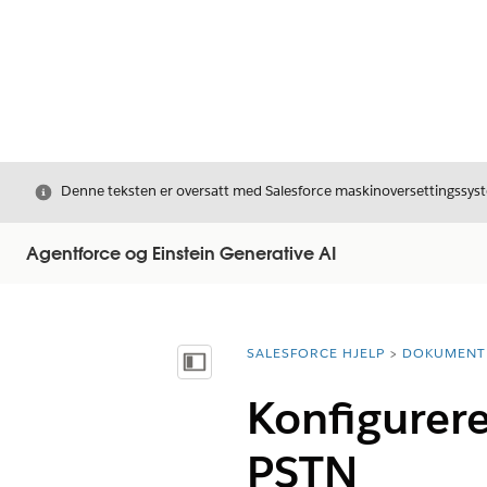
Avslutt
Denne teksten er oversatt med Salesforce maskinoversettingssyste
Agentforce og Einstein Generative AI
SALESFORCE HJELP
DOKUMENT
Du er her:
Vis innholdsfortegnelse
Konfigurere
PSTN