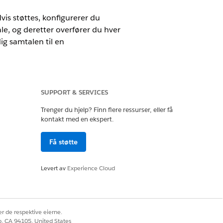
is støttes, konfigurerer du
le, og deretter overfører du hver
g samtalen til en
enere knytter du dette
SUPPORT & SERVICES
Trenger du hjelp? Finn flere ressurser, eller få
e det anskaffede PSTN-
kontakt med en ekspert.
le overføres med dette nummeret,
Få støtte
hver innkommende samtale, og deretter
Levert av
Experience Cloud
rat talesamtalepost i Salesforce for
r de respektive eierne.
unden. Hvis du er en Salesforce Voice-
co, CA 94105, United States