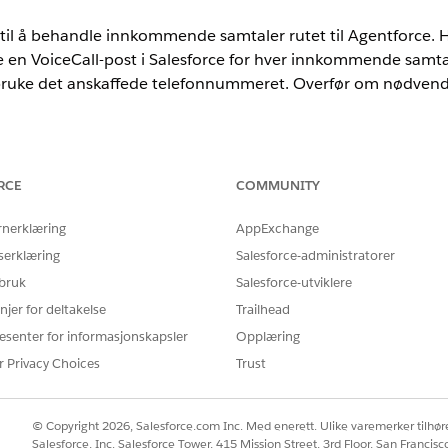
il å behandle innkommende samtaler rutet til Agentforce. Hv
te en VoiceCall-post i Salesforce for hver innkommende samta
 bruke det anskaffede telefonnummeret. Overfør om nødvendi
or å overføre samtaler med PSTN
 til Agentforce med PSTN, må du først anskaffe et telefonnummer. S
om brukes til å overføre samtaler til agenten.
RCE
COMMUNITY
orce Voice med PSTN
rnerklæring
AppExchange
or innkommende samtaler som må overføres til Agentforce. Tilordn
serklæring
Salesforce-administratorer
nkommende Omnikanal-flyten i kanalen. Når en innkommende samta
yten til å overføre samtalen til agenten som er tildelt kanalen.
 bruk
Salesforce-utviklere
njer for deltakelse
Trailhead
 telefonileverandører ved bruk av PSTN
 telefonisystemet til å opprette en VoiceCall-post i Salesforce for 
esenter for informasjonskapsler
Opplæring
l Agentforce ved å bruke det anskaffede telefonnummeret.
r Privacy Choices
Trust
ler ved bruk av PSTN
verføres til en Agentforce ved bruk av PSTN, opprettes det en sepa
© Copyright 2026, Salesforce.com Inc. Med enerett. Ulike varemerker tilhøre
ultatet er at du har to talesamtaleposter for denne samtalen med k
Salesforce, Inc. Salesforce Tower, 415 Mission Street, 3rd Floor, San Francis