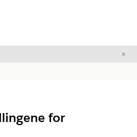
Avslut
Avslutt
llingene for