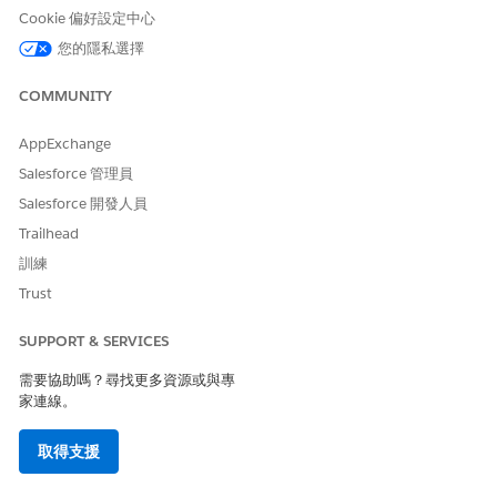
Cookie 偏好設定中心
使用 PSTN 時開啟語音通話錄音
若要記錄客戶與 Agentforce 工作人員之間的對話,請開啟錄
您的隱私選擇
音。依預設,錄音會關閉。
COMMUNITY
AppExchange
Salesforce 管理員
此文章是否解決您的問題？
Salesforce 開發人員
請讓我們知道，以便我們改進！
Trailhead
是
否
訓練
Trust
SUPPORT & SERVICES
需要協助嗎？尋找更多資源或與專
家連線。
取得支援