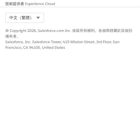
技術提供者
Experience Cloud
Select Org
中文（繁體）
© Copyright 2026, Salesforce.com Inc. 保留所有權利。各個商標屬於其個別
擁有者。
Salesforce, Inc. Salesforce Tower, 415 Mission Street, 3rd Floor, San
Francisco, CA 94105, United States